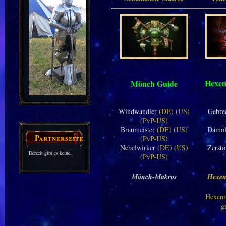
Hexen
Mönch Guide
Windwandler
(DE)
(US)
Gebre
(PvP-US)
Braumeister
(DE)
(US)
Dämo
Partnerseiten
(PvP-US)
Nebelwirker
(DE)
(US)
Zerst
Derzeit gibt es keine.
(PvP-US)
Mönch-Makros
Hexen
Hexenm
g