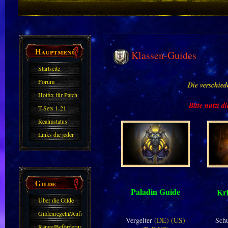
Hauptmenü
Klassen-Guides
Startseite
Forum
Die verschie
Hotfix für Patch
Bitte nutzt d
11.X
T-Sets 1-21
Realmstatus
Links die jeder
kennen sollte?!
Oder nicht?
Gilde
Paladin Guide
Kr
Über die Gilde
(DAW)
Gildenregeln/Aufnahme
Vergelter
(DE)
(US)
Sch
Ränge/Beförderungen