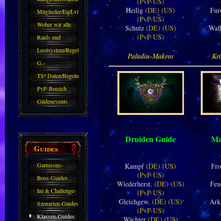
(PvP-US)
Heilig
(DE)
(US)
Fur
Mitglieder/Eq/Lvl
(PvP-US)
Woher wir alle
Schutz
(DE)
(US)
Waf
(PvP-US)
kommen.
Raids und
Zubehör
Lootsystem/Regeln
Paladin-Makros
Kr
G.-
Sparkasse/Goldleihen
TS³ Daten/Regeln
PvP-Bereich
Gildenevents
Druiden Guide
Ma
Guides
Garnisons-
Kampf
(DE)
(US)
Fro
(PvP-US)
Guides
Boss-Guides
Wiederherst.
(DE)
(US)
Feu
Ini & Challenge-
(PvP-US)
Gleichgew.
(DE)
(US)
Ar
Guides
Szenarien-Guides
(PvP-US)
Klassen-Guides
Wächter
(DE)
(US)