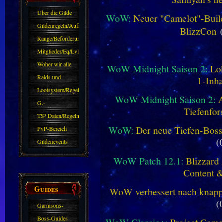
Über die Gilde
WoW:
Neuer "Camelot"-Build
(DAW)
Gildenregeln/Aufnahme
BlizzCon
(
Ränge/Beförderungen
Mitglieder/Eq/Lvl
Woher wir alle
WoW Midnight Saison 2:
Lo
kommen.
Raids und
1-Inha
Zubehör
Lootsystem/Regeln
WoW Midnight Saison 2:
G.-
Tiefenfor
Sparkasse/Goldleihen
TS³ Daten/Regeln
WoW:
Der neue Tiefen-Bos
PvP-Bereich
(
Gildenevents
WoW Patch 12.1:
Blizzard 
Content 
Guides
WoW verbessert nach knapp 
(
Garnisons-
Guides
Boss-Guides