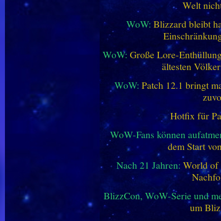
Welt nich
WoW:
Blizzard bleibt h
Einschränkung
WoW:
Große Lore-Enthüllung 
ältesten Völke
WoW:
Patch 12.1 bringt ma
zuvo
Hotfix für P
WoW-Fans können aufatme
dem Start vo
Nach 21 Jahren:
World of 
Nachfo
BlizzCon, WoW-Serie und me
um Bliz