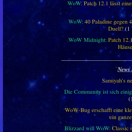
WoW:
Patch 12.1 lässt ein
WoW:
40 Paladine gegen 4
Duell?
(1 
WoW Midnight:
Patch 12.
Häus
________________________
News 
Samiyah's n
Die Community ist sich einig
(
WoW-Bug erschafft eine klei
ein ganze
Blizzard will WoW:
Classic 