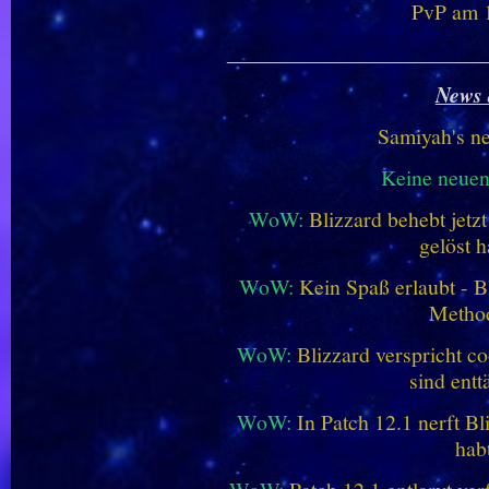
PvP am 1
________________________
News 
Samiyah's n
Keine neue
WoW:
Blizzard behebt jetz
gelöst h
WoW:
Kein Spaß erlaubt - Bl
Metho
WoW:
Blizzard verspricht co
sind entt
WoW:
In Patch 12.1 nerft B
hab