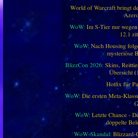
World of Warcraft bringt de
Azero
WoW:
Im S-Tier nur wegen
12.1 zi
WoW:
Nach Housing folge
mysteriöse B
BlizzCon 2026:
Skins, Reitt
Übersicht
(
Hotfix für P
WoW:
Die ersten Meta-Klasse
(
WoW:
Letzte Chance - D
doppelte Be
WoW-Skandal:
Blizzard-