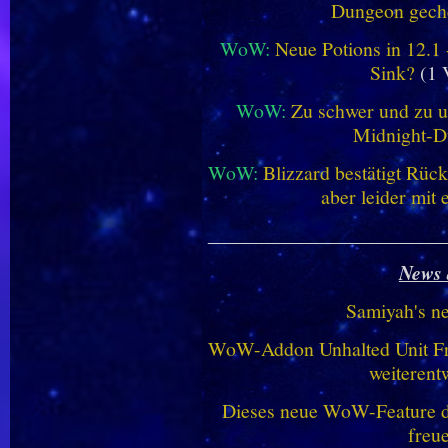
Dungeon geche
WoW:
Neue Potions in 12.1
Sink?
(1 
WoW:
Zu schwer und zu un
Midnight-
WoW:
Blizzard bestätigt Rü
aber leider mit
________________________
News 
Samiyah's n
WoW-Addon Unhalted Unit Fr
weiterent
Dieses neue WoW-Feature dü
freu