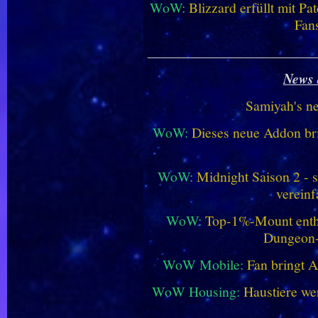
WoW:
Blizzard erfüllt mit P
Fan
________________________
News 
Samiyah's n
WoW:
Dieses neue Addon bri
WoW:
Midnight Saison 2 -
vereinf
WoW:
Top-1%-Mount enthüll
Dungeon
WoW Mobile:
Fan bringt 
WoW Housing:
Haustiere we