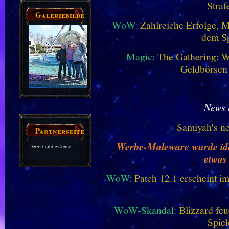
Straf
Galeriebilder
WoW:
Zahlreiche Erfolge, 
dem Sp
Magic:
The Gathering: W
Geldbörsen
________________________
News 
Samiyah's n
Partnerseiten
Werbe-Maleware wurde ident
Derzeit gibt es keine.
etwas
WoW:
Patch 12.1 erscheint im
WoW-Skandal:
Blizzard feu
Spiel