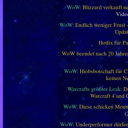
WoW:
Blizzard verkauft 
Vide
WoW:
Endlich weniger Frust -
Updat
Hotfix für P
WoW beendet nach 20 Jahren 
WoW:
Hiobsbotschaft für C
keinen Ne
Warcrafts größter Leak:
D
Warcraft 4 und 
WoW:
Diese schicken Mount
(
WoW:
Underperformer dürfen