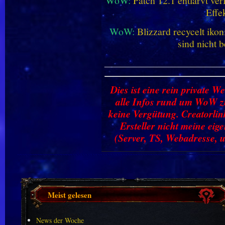
WoW:
Patch 12.1 entlarvt ve
Effe
WoW:
Blizzard recycelt iko
sind nicht b
________________________
Dies ist eine rein private We
alle Infos rund um WoW zu
keine Vergütung. Creatorlin
Ersteller nicht meine ei
(Server, TS, Webadresse, u
Meist gelesen
News der Woche