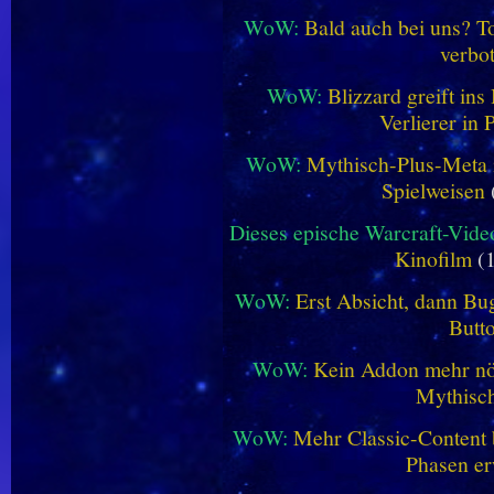
WoW:
Bald auch bei uns? 
verbo
WoW:
Blizzard greift in
Verlierer in 
WoW:
Mythisch-Plus-Meta in
Spielweisen
Dieses epische Warcraft-Vide
Kinofilm
(1
WoW:
Erst Absicht, dann Bug
Butt
WoW:
Kein Addon mehr nöt
Mythisch
WoW:
Mehr Classic-Content 
Phasen er