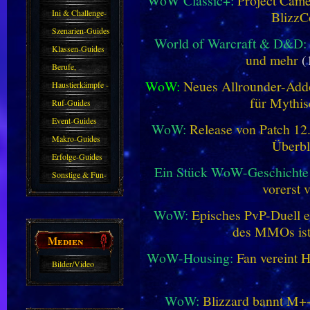
WoW Classic+:
Project Camel
Ini & Challenge-
BlizzC
Guides
Szenarien-Guides
World of Warcraft & D&D:
Klassen-Guides
und mehr
(
Berufe,
WoW:
Neues Allrounder-Addo
Farmkarten und
Haustierkämpfe -
für Mythis
Haustiere
Guide
Ruf-Guides
Event-Guides
WoW:
Release von Patch 12.1
Makro-Guides
Überbl
Erfolge-Guides
Ein Stück WoW-Geschichte 
Sonstige & Fun-
vorerst 
Guides
WoW:
Episches PvP-Duell e
des MMOs is
Medien
WoW-Housing:
Fan vereint 
Bilder/Video
Galerie
WoW:
Blizzard bannt M+-