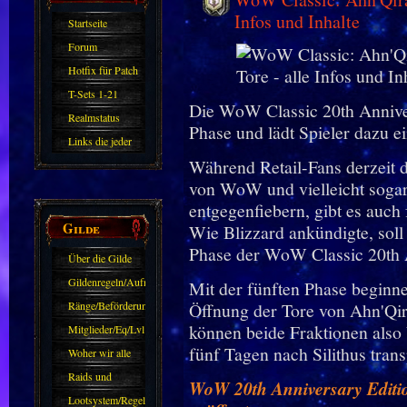
Infos und Inhalte
Startseite
Forum
Hotfix für Patch
11.X
T-Sets 1-21
Die WoW Classic 20th Anniversa
Realmstatus
Phase und lädt Spieler dazu ei
Links die jeder
Während Retail-Fans derzeit d
kennen sollte?!
von WoW und vielleicht soga
Oder nicht?
entgegenfiebern, gibt es auch 
Gilde
Wie Blizzard ankündigte, soll
Phase der WoW Classic 20th A
Über die Gilde
(DAW)
Gildenregeln/Aufnahme
Mit der fünften Phase beginne
Ränge/Beförderungen
Öffnung der Tore von Ahn'Qi
können beide Fraktionen also 
Mitglieder/Eq/Lvl
fünf Tagen nach Silithus trans
Woher wir alle
kommen.
Raids und
WoW 20th Anniversary Editio
Zubehör
Lootsystem/Regeln