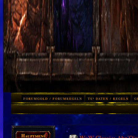
FORUMGOLD / FORUMREGELN
TS³ DATEN / REGELN
G
Hauptmenü
WoW Classic: Ahn'Qiraj 