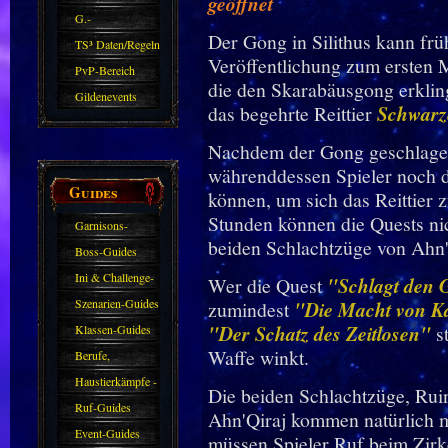
geöffnet
G.-
Der Gong in Silithus kann fr
Sparkasse/Goldleihen
TS³ Daten/Regeln
Veröffentlichung zum ersten 
PvP-Bereich
die den Skarabäusgong erklin
Gildenevents
das begehrte Reittier
Schwarze
Nachdem der Gong geschlagen 
währenddessen Spieler noch d
Guides
können, um sich das Reittier 
Stunden können die Quests ni
Garnisons-
beiden Schlachtzüge von Ahn'Q
Guides
Boss-Guides
Ini & Challenge-
Wer die Quest
"Schlagt den 
Guides
Szenarien-Guides
zumindest
"Die Macht von K
"Der Schatz des Zeitlosen"
st
Klassen-Guides
Waffe winkt.
Berufe,
Farmkarten und
Haustierkämpfe -
Die beiden Schlachtzüge, Rui
Haustiere
Guide
Ruf-Guides
Ahn'Qiraj kommen natürlich m
Event-Guides
müssen Spieler Ruf beim Zirk