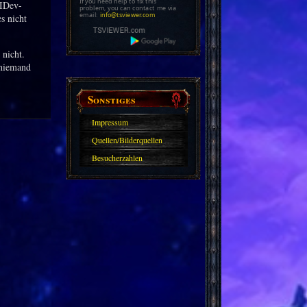
If you need help to fix this
UIDev-
problem, you can contact me via
email:
info@tsviewer.com
s nicht
 nicht.
 niemand
Sonstiges
Impressum
Quellen/Bilderquellen
Besucherzahlen