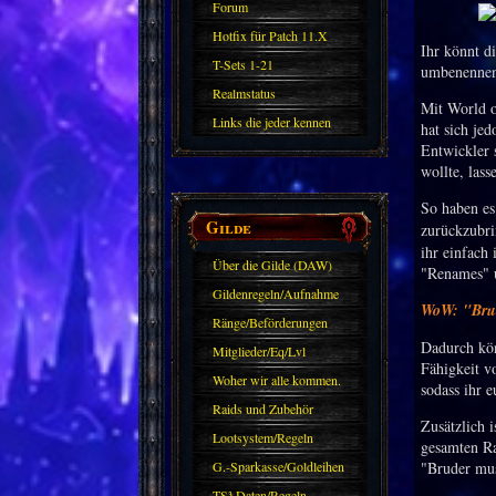
Forum
Hotfix für Patch 11.X
Ihr könnt d
T-Sets 1-21
umbenennen
Realmstatus
Mit World o
Links die jeder kennen
hat sich jed
Entwickler 
sollte?! Oder nicht?
wollte, las
So haben es
Gilde
zurückzubr
ihr einfach
Über die Gilde (DAW)
"Renames" 
Gildenregeln/Aufnahme
WoW: "Brud
Ränge/Beförderungen
Dadurch kön
Mitglieder/Eq/Lvl
Fähigkeit v
Woher wir alle kommen.
sodass ihr 
Raids und Zubehör
Zusätzlich 
Lootsystem/Regeln
gesamten Ra
G.-Sparkasse/Goldleihen
"Bruder muss
TS³ Daten/Regeln