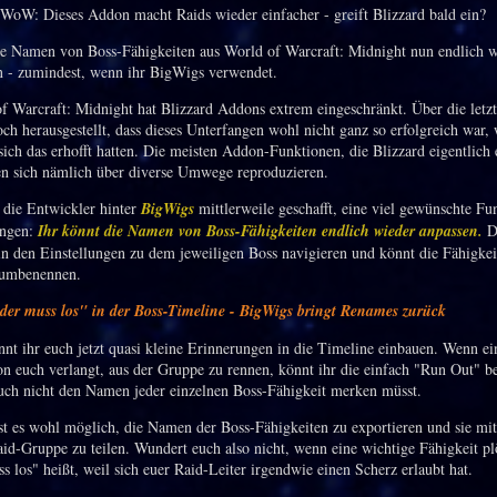
ie Namen von Boss-Fähigkeiten aus World of Warcraft: Midnight nun endlich w
 - zumindest, wenn ihr BigWigs verwendet.
f Warcraft: Midnight hat Blizzard Addons extrem eingeschränkt. Über die letz
och herausgestellt, dass dieses Unterfangen wohl nicht ganz so erfolgreich war, 
sich das erhofft hatten. Die meisten Addon-Funktionen, die Blizzard eigentlich 
sen sich nämlich über diverse Umwege reproduzieren.
 die Entwickler hinter
BigWigs
mittlerweile geschafft, eine viel gewünschte Fu
ingen:
Ihr könnt die Namen von Boss-Fähigkeiten endlich wieder anpassen.
D
 in den Einstellungen zu dem jeweiligen Boss navigieren und könnt die Fähigkei
umbenennen.
er muss los" in der Boss-Timeline - BigWigs bringt Renames zurück
nt ihr euch jetzt quasi kleine Erinnerungen in die Timeline einbauen. Wenn ei
on euch verlangt, aus der Gruppe zu rennen, könnt ihr die einfach "Run Out" b
euch nicht den Namen jeder einzelnen Boss-Fähigkeit merken müsst.
ist es wohl möglich, die Namen der Boss-Fähigkeiten zu exportieren und sie mit
id-Gruppe zu teilen. Wundert euch also nicht, wenn eine wichtige Fähigkeit pl
 los" heißt, weil sich euer Raid-Leiter irgendwie einen Scherz erlaubt hat.