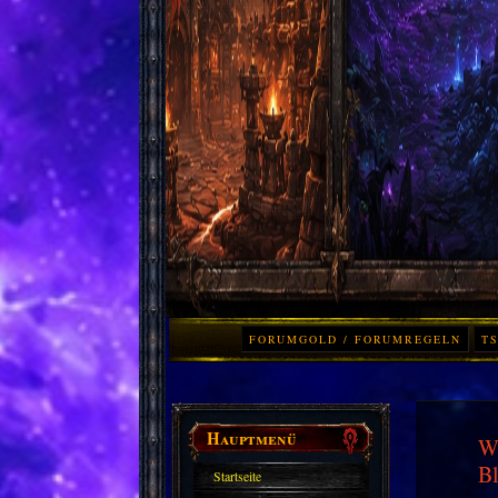
FORUMGOLD / FORUMREGELN
TS
Hauptmenü
Wo
Bl
Startseite