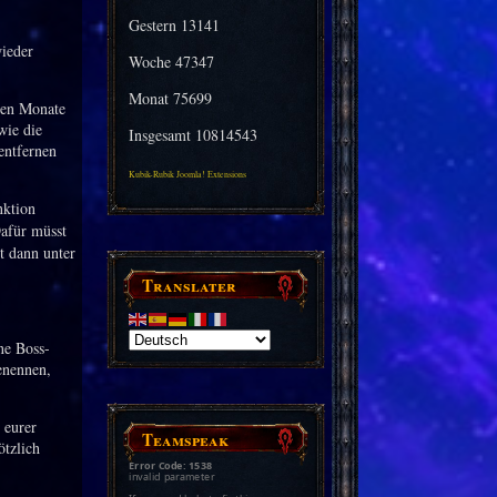
Gestern
13141
ieder
Woche
47347
Monat
75699
ten Monate
wie die
Insgesamt
10814543
entfernen
Kubik-Rubik Joomla! Extensions
nktion
afür müsst
t dann unter
Translater
ne Boss-
enennen,
 eurer
Teamspeak
ötzlich
Error Code: 1538
invalid parameter