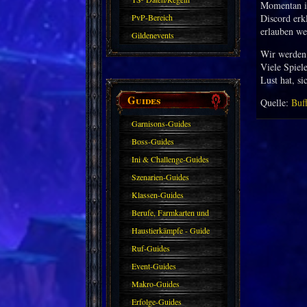
Momentan is
PvP-Bereich
Discord erk
erlauben we
Gildenevents
Wir werden 
Viele Spiel
Lust hat, s
Guides
Quelle:
Buf
Garnisons-Guides
Boss-Guides
Ini & Challenge-Guides
Szenarien-Guides
Klassen-Guides
Berufe, Farmkarten und
Haustiere
Haustierkämpfe - Guide
Ruf-Guides
Event-Guides
Makro-Guides
Erfolge-Guides