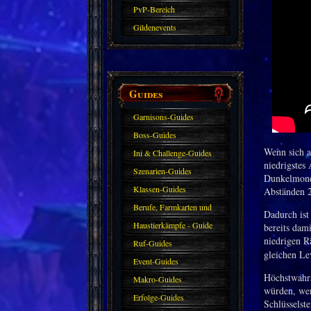
PvP-Bereich
Gildenevents
Guides
Garnisons-Guides
Boss-Guides
Wenn sich a
Ini & Challenge-Guides
niedrigstes
Szenarien-Guides
Dunkelmondh
Klassen-Guides
Abständen 2
Berufe, Farmkarten und
Dadurch ist 
Haustiere
Haustierkämpfe - Guide
bereits dam
niedrigen R
Ruf-Guides
gleichen Lev
Event-Guides
Höchstwahrs
Makro-Guides
würden, wen
Erfolge-Guides
Schlüsselst