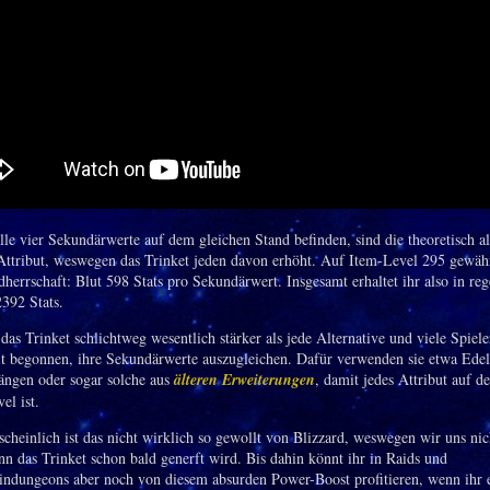
lle vier Sekundärwerte auf dem gleichen Stand befinden, sind die theoretisch a
 Attribut, weswegen das Trinket jeden davon erhöht. Auf Item-Level 295 gewäh
errschaft: Blut 598 Stats pro Sekundärwert. Insgesamt erhaltet ihr also in re
392 Stats.
das Trinket schlichtweg wesentlich stärker als jede Alternative und viele Spiel
it begonnen, ihre Sekundärwerte auszugleichen. Dafür verwenden sie etwa Edel
ängen oder sogar solche aus
älteren Erweiterungen
, damit jedes Attribut auf 
el ist.
cheinlich ist das nicht wirklich so gewollt von Blizzard, weswegen wir uns ni
n das Trinket schon bald generft wird. Bis dahin könnt ihr in Raids und
eindungeons aber noch von diesem absurden Power-Boost profitieren, wenn ihr 