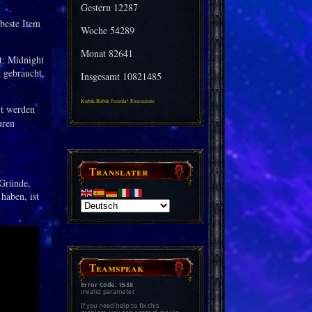
Gestern
12287
 beste Item
Woche
54289
Monat
82641
ft: Midnight
t gebraucht,
Insgesamt
10821485
Kubik-Rubik Joomla! Extensions
lt werden
uren
Translater
 Gründe,
haben, ist
Teamspeak
Error Code: 1538
invalid parameter
If you need help to fix this