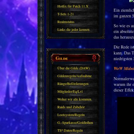
Hotfix für Patch 11.X
Ein ziemlic
T-Sets 1-21
im ganzen S
Realmstatus
So wie es au
Links die jeder kennen
ein absolut
das herausz
sollte?! Oder nicht?
Die Rede is
kann. Das T
Gilde
niedrigsten
Über die Gilde (DAW)
WoW Midnigh
Gildenregeln/Aufnahme
Normalerwei
Ränge/Beförderungen
warum ihr e
dieser Effek
Mitglieder/Eq/Lvl
Woher wir alle kommen.
Raids und Zubehör
Lootsystem/Regeln
G.-Sparkasse/Goldleihen
TS³ Daten/Regeln