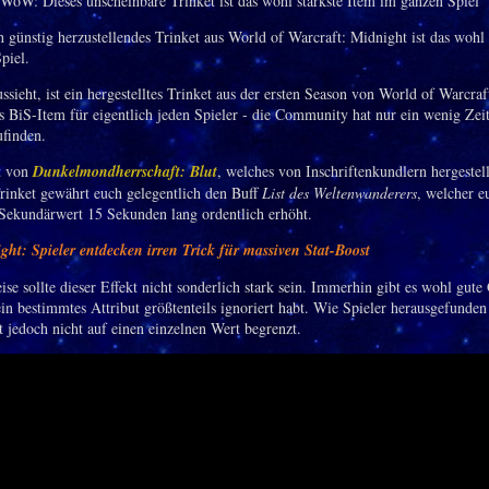
h günstig herzustellendes Trinket aus World of Warcraft: Midnight ist das wohl
piel.
ssieht, ist ein hergestelltes Trinket aus der ersten Season von World of Warcra
es BiS-Item für eigentlich jeden Spieler - die Community hat nur ein wenig Zei
ufinden.
t von
Dunkelmondherrschaft: Blut
, welches von Inschriftenkundlern hergestel
rinket gewährt euch gelegentlich den Buff
List des Weltenwanderers
, welcher e
 Sekundärwert 15 Sekunden lang ordentlich erhöht.
t: Spieler entdecken irren Trick für massiven Stat-Boost
se sollte dieser Effekt nicht sonderlich stark sein. Immerhin gibt es wohl gute
in bestimmtes Attribut größtenteils ignoriert habt. Wie Spieler herausgefunden 
t jedoch nicht auf einen einzelnen Wert begrenzt.