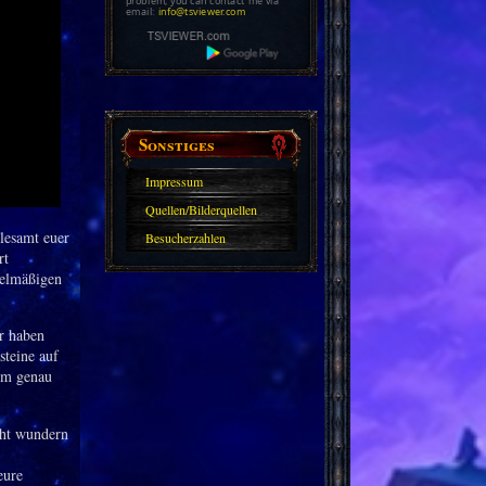
problem, you can contact me via
email:
info@tsviewer.com
Sonstiges
Impressum
Quellen/Bilderquellen
llesamt euer
Besucherzahlen
rt
gelmäßigen
er haben
steine auf
dem genau
cht wundern
eure