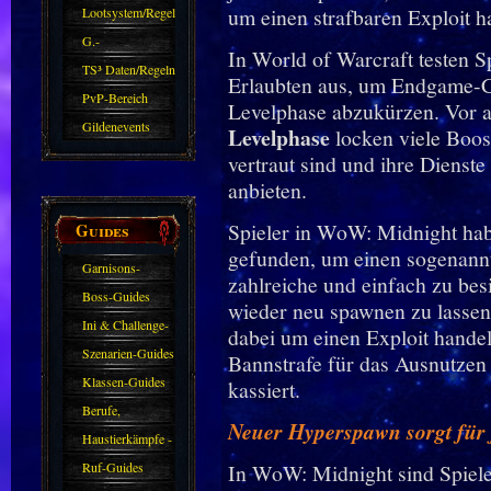
Zubehör
um einen strafbaren Exploit h
Lootsystem/Regeln
G.-
In World of Warcraft testen S
Sparkasse/Goldleihen
TS³ Daten/Regeln
Erlaubten aus, um Endgame-Co
PvP-Bereich
Levelphase abzukürzen. Vor 
Gildenevents
Levelphase
locken viele Boost
vertraut sind und ihre Dienst
anbieten.
Spieler in WoW: Midnight hab
Guides
gefunden, um einen sogenan
Garnisons-
zahlreiche und einfach zu be
Guides
Boss-Guides
wieder neu spawnen zu lasse
Ini & Challenge-
dabei um einen Exploit hande
Guides
Szenarien-Guides
Bannstrafe für das Ausnutze
Klassen-Guides
kassiert.
Berufe,
Neuer Hyperspawn sorgt für
Farmkarten und
Haustierkämpfe -
Haustiere
Guide
Ruf-Guides
In WoW: Midnight sind Spiel