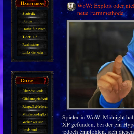
Hauptmenü
WoW: Exploit oder nic
neue Farmmethode
Startseite
Forum
Hotfix für Patch
11.X
T-Sets 1-21
Realmstatus
Links die jeder
kennen sollte?!
Oder nicht?
Gilde
Über die Gilde
(DAW)
Gildenregeln/Aufnahme
Ränge/Beförderungen
Mitglieder/Eq/Lvl
Spieler in WoW: Midnight ha
Woher wir alle
XP gefunden, bei der ein Hyp
kommen.
Raids und
jedoch empfohlen, sich diesen