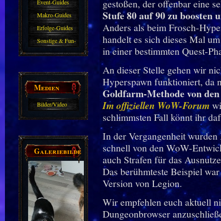
gestoßen, der offenbar eine s
Event-Guides
Stufe 80 auf 90 zu boosten 
Makro-Guides
Anders als beim Frosch-Hyper
Erfolge-Guides
handelt es sich dieses Mal um
Sonstige & Fun-
in einer bestimmten Quest-Ph
Guides
An dieser Stelle gehen wir nic
Hyperspawn funktioniert, da ni
Medien
Goldfarm-Methode
von den
Im offiziellen WoW-Forum
wi
Bilder/Video
schlimmsten Fall könnt ihr da
Galerie
In der Vergangenheit wurden
schnell von den WoW-Entwickl
Galeriebilder
auch Strafen für das Ausnutz
Das berühmteste Beispiel wa
Version von Legion.
Wir empfehlen euch aktuell n
Dungeonbrowser anzuschließ