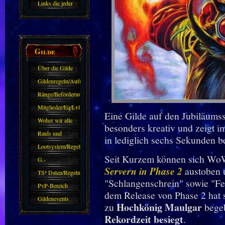
Links die jeder
kennen sollte?!
Oder nicht?
Gilde
Über die Gilde
(DAW)
Gildenregeln/Aufnahme
Ränge/Beförderungen
Mitglieder/Eq/Lvl
Eine Gilde auf den Jubiläums
Woher wir alle
besonders kreativ und zeigt i
kommen.
Raids und
in lediglich sechs Sekunden be
Zubehör
Lootsystem/Regeln
Seit Kurzem können sich WoW
G.-
Servern in Phase 2
austoben 
Sparkasse/Goldleihen
TS³ Daten/Regeln
"Schlangenschrein" sowie "Fe
PvP-Bereich
dem Release von Phase 2 hat
Gildenevents
Hochkönig Maulgar
zu
bege
Rekordzeit besiegt
.