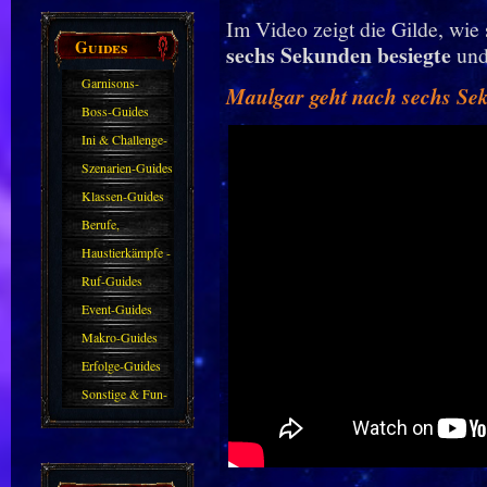
Im Video zeigt die Gilde, wie
Guides
sechs Sekunden besiegte
und
Garnisons-
Maulgar geht nach sechs Sek
Guides
Boss-Guides
Ini & Challenge-
Guides
Szenarien-Guides
Klassen-Guides
Berufe,
Farmkarten und
Haustierkämpfe -
Haustiere
Guide
Ruf-Guides
Event-Guides
Makro-Guides
Erfolge-Guides
Sonstige & Fun-
Guides