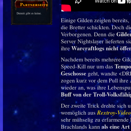
Partnerseiten
Derzeit gibt es keine.
Einige Gilden zeigten bereits
die Bretter schickten. Doch d
Gild
Verborgenen. Denn die
Server Nightslayer lieferten si
Warcraftlogs nicht öffe
ihre
Nachdem bereits mehrere Gilde
Tempo 
Speed-Kill nur um das
Geschosse
geht, wandte <
zogen kurz vor dem Pull ihre
wieder an, was ihre Lebenspu
Buff von der Troll-Volksfähi
Der zweite Trick drehte sich 
womöglich aus
Rextroy-Video
sehr mühselig zu erfarmende P
als eine Ar
Brachlands kann