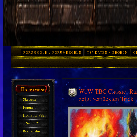
FORUMGOLD / FORUMREGELN
TS³ DATEN / REGELN
G
Hauptmenü
WoW TBC Classic: Raidb
zeigt verrückten Trick
Startseite
Forum
Hotfix für Patch
11.X
T-Sets 1-21
Realmstatus