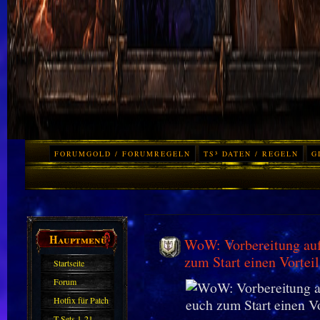
FORUMGOLD / FORUMREGELN
TS³ DATEN / REGELN
G
Hauptmenü
WoW: Vorbereitung auf P
zum Start einen Vorteil
Startseite
Forum
Hotfix für Patch
11.X
T-Sets 1-21