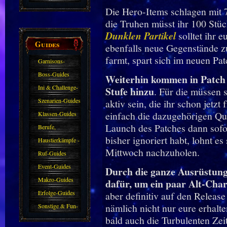
Die Hero-Items schlagen mit 
die Truhen müsst ihr 100 Stüc
Dunklen Partikel
solltet ihr 
Guides
ebenfalls neue Gegenstände zu
farmt, spart sich im neuen Pat
Garnisons-
Guides
Boss-Guides
Weiterhin kommen in Patch 1
Ini & Challenge-
Stufe hinzu
. Für die müssen
Guides
Szenarien-Guides
aktiv sein, die ihr schon jetzt
einfach die dazugehörigen Qu
Klassen-Guides
Launch des Patches dann sofor
Berufe,
bisher ignoriert habt, lohnt es
Farmkarten und
Haustierkämpfe -
Mittwoch nachzuholen.
Haustiere
Guide
Ruf-Guides
Event-Guides
Durch die ganze Ausrüstung 
Makro-Guides
dafür, um ein paar Alt-Cha
Erfolge-Guides
aber definitiv auf den Releas
nämlich nicht nur eure erhalt
Sonstige & Fun-
bald auch die Turbulenten Zei
Guides