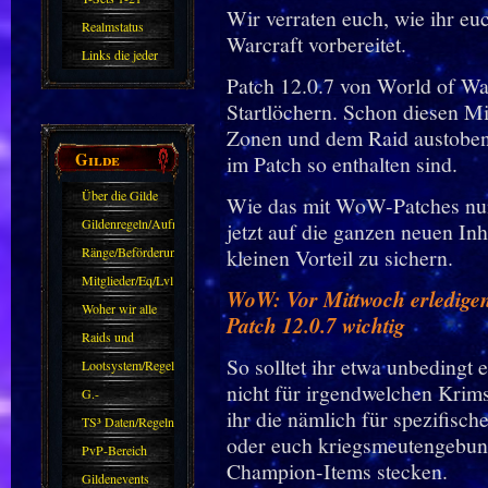
Wir verraten euch, wie ihr eu
Realmstatus
Warcraft vorbereitet.
Links die jeder
Patch 12.0.7 von World of War
kennen sollte?!
Startlöchern. Schon diesen Mi
Oder nicht?
Zonen und dem Raid austoben 
Gilde
im Patch so enthalten sind.
Über die Gilde
Wie das mit WoW-Patches nun 
(DAW)
Gildenregeln/Aufnahme
jetzt auf die ganzen neuen Inh
Ränge/Beförderungen
kleinen Vorteil zu sichern.
Mitglieder/Eq/Lvl
WoW: Vor Mittwoch erledigen
Woher wir alle
Patch 12.0.7 wichtig
kommen.
Raids und
So solltet ihr etwa unbedingt 
Zubehör
Lootsystem/Regeln
nicht für irgendwelchen Krim
G.-
ihr die nämlich für spezifisc
Sparkasse/Goldleihen
TS³ Daten/Regeln
oder euch kriegsmeutengebun
PvP-Bereich
Champion-Items stecken.
Gildenevents