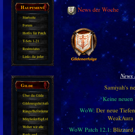
Hauptmenü
News der Woche
Startseite
Forum
Hotfix für Patch
11.X
T-Sets 1-21
Realmstatus
Links die jeder
kennen sollte?!
Oder nicht?
News 
Gilde
Samiyah's n
Über die Gilde
Keine neuen
(DAW)
Gildenregeln/Aufnahme
WoW:
Der neue Tiefe
Ränge/Beförderungen
WeakAura
Mitglieder/Eq/Lvl
Woher wir alle
WoW Patch 12.1:
Blizzard 
kommen.
Raids und