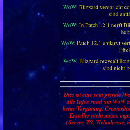
WoW:
Blizzard verspricht co
sind entt
WoW:
In Patch 12.1 nerft B
hab
WoW:
Patch 12.1 entlarvt ve
Effe
WoW:
Blizzard recycelt iko
sind nicht b
________________________
Dies ist eine rein private We
alle Infos rund um WoW zu
keine Vergütung. Creatorlin
Ersteller nicht meine ei
(Server, TS, Webadresse, u