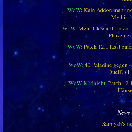
WoW:
Kein Addon mehr nöt
Mythisch
WoW:
Mehr Classic-Content 
Phasen er
WoW:
Patch 12.1 lässt ein
WoW:
40 Paladine gegen 4
Duell?
(1 
WoW Midnight:
Patch 12.
Häus
________________________
News 
Samiyah's n