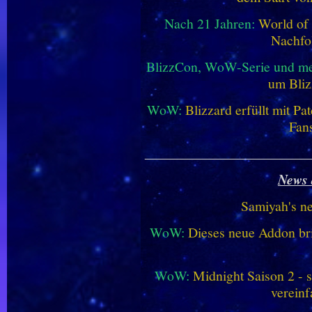
Nach 21 Jahren:
World of 
Nachfo
BlizzCon, WoW-Serie und me
um Bliz
WoW:
Blizzard erfüllt mit P
Fan
________________________
News 
Samiyah's n
WoW:
Dieses neue Addon bri
WoW:
Midnight Saison 2 -
vereinf