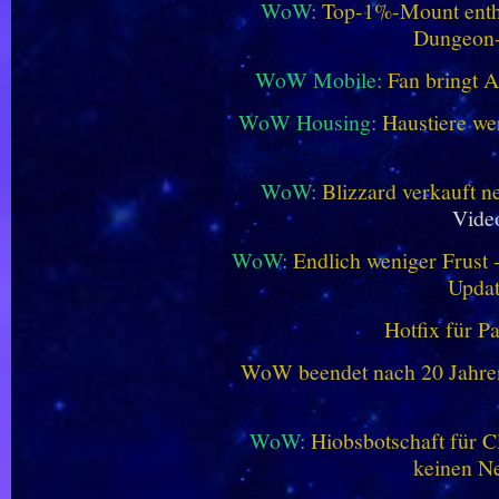
WoW:
Top-1%-Mount enthüll
Dungeon
WoW Mobile:
Fan bringt 
WoW Housing:
Haustiere we
WoW:
Blizzard verkauft 
Vide
WoW:
Endlich weniger Frust -
Updat
Hotfix für P
WoW beendet nach 20 Jahren 
WoW:
Hiobsbotschaft für C
keinen Ne