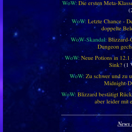
WoW:
Die ersten Meta-Klasse
(
WoW:
Letzte Chance - D
doppelte Be
WoW-Skandal:
Blizzard-
Dungeon geche
WoW:
Neue Potions in 12.1
Sink?
(1 
WoW:
Zu schwer und zu un
Midnight-
WoW:
Blizzard bestätigt Rü
aber leider mit
________________________
News 