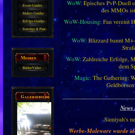
WoW:
Episches PvP-Duell e
Event-Guides
des MMOs is
Makro-Guides
WoW-Housing:
Fan vereint 
Erfolge-Guides
Sonstige & Fun-
Guides
WoW:
Blizzard bannt M+-
Straf
Medien
WoW:
Zahlreiche Erfolge, 
dem Sp
Bilder/Video
Galerie
Magic:
The Gathering: W
Geldbörsen
________________________
Galeriebilder
News 
Samiyah's n
Werbe-Maleware wurde ident