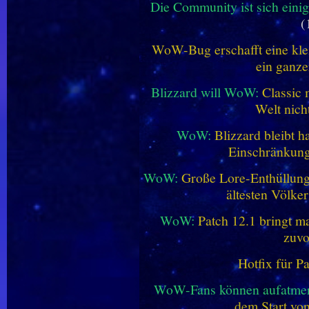
Die Community ist sich einig
(
WoW-Bug erschafft eine klei
ein ganze
Blizzard will WoW:
Classic 
Welt nich
WoW:
Blizzard bleibt h
Einschränkung
WoW:
Große Lore-Enthüllung 
ältesten Völke
WoW:
Patch 12.1 bringt ma
zuvo
Hotfix für P
WoW-Fans können aufatme
dem Start vo