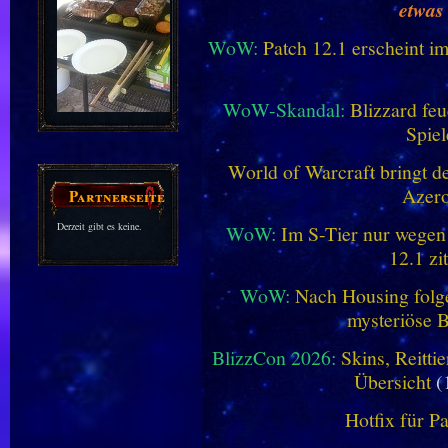
etwas
WoW:
Patch 12.1 erscheint im
WoW-Skandal:
Blizzard feu
Spiel
World of Warcraft bringt de
Azero
Partnerseiten
Derzeit gibt es keine.
WoW:
Im S-Tier nur wegen
12.1 zi
WoW:
Nach Housing folge
mysteriöse B
BlizzCon 2026:
Skins, Reitt
Übersicht
(
Hotfix für P