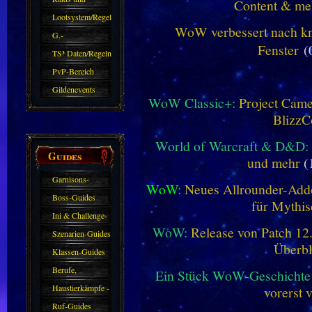
Content & me
Zubehör
Lootsystem/Regeln
WoW verbessert nach kna
G.-
Fenster
(
Sparkasse/Goldleihen
TS³ Daten/Regeln
PvP-Bereich
Gildenevents
WoW Classic+:
Project Camel
BlizzC
World of Warcraft & D&D:
Guides
und mehr
(
Garnisons-
WoW:
Neues Allrounder-Addo
Guides
Boss-Guides
für Mythis
Ini & Challenge-
WoW:
Release von Patch 12.1
Guides
Szenarien-Guides
Überbl
Klassen-Guides
Berufe,
Ein Stück WoW-Geschichte 
Farmkarten und
Haustierkämpfe -
vorerst 
Haustiere
Guide
Ruf-Guides