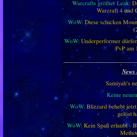
Warcrafts größter Leak:
D
Warcraft 4 und 
WoW:
Diese schicken Mount
(
WoW:
Underperformer dürfen
PvP am 1
________________________
News 
Samiyah's n
Keine neue
WoW:
Blizzard behebt jetz
gelöst h
WoW:
Kein Spaß erlaubt - Bl
Metho