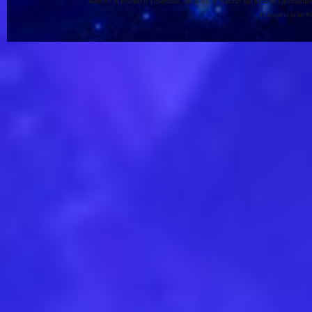
Warlords of Draenor is a trademark, and World of Warcraft and Blizzard Entertainment
This site is in no 