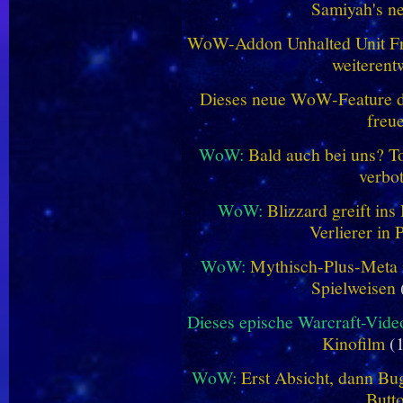
Samiyah's n
WoW-Addon Unhalted Unit Fr
weiterent
Dieses neue WoW-Feature dü
freu
WoW:
Bald auch bei uns? 
verbo
WoW:
Blizzard greift in
Verlierer in 
WoW:
Mythisch-Plus-Meta in
Spielweisen
Dieses epische Warcraft-Vide
Kinofilm
(1
WoW:
Erst Absicht, dann Bug
Butt