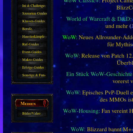
WoW Classic+:
Project Camel
Ini & Challenge-
BlizzC
Guides
Szenarien-Guides
World of Warcraft & D&D:
Klassen-Guides
und mehr
(
Berufe,
WoW:
Neues Allrounder-Addo
Farmkarten und
Haustierkämpfe -
für Mythis
Haustiere
Guide
Ruf-Guides
Event-Guides
WoW:
Release von Patch 12.1
Makro-Guides
Überbl
Erfolge-Guides
Ein Stück WoW-Geschichte 
Sonstige & Fun-
vorerst 
Guides
WoW:
Episches PvP-Duell e
des MMOs is
Medien
WoW-Housing:
Fan vereint 
Bilder/Video
Galerie
WoW:
Blizzard bannt M+-