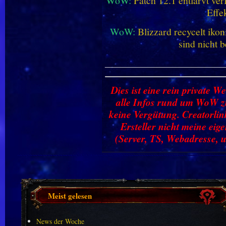
WoW:
Patch 12.1 entlarvt ve
Effe
WoW:
Blizzard recycelt iko
sind nicht b
________________________
Dies ist eine rein private We
alle Infos rund um WoW zu
keine Vergütung. Creatorlin
Ersteller nicht meine ei
(Server, TS, Webadresse, u
Meist gelesen
News der Woche