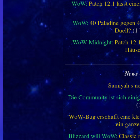
WoW:
Patch 12.1 lässt ein
WoW:
40 Paladine gegen 4
Duell?
(1 
WoW Midnight:
Patch 12.
Häus
________________________
News 
Samiyah's n
Die Community ist sich einig
(
WoW-Bug erschafft eine klei
ein ganze
Blizzard will WoW:
Classic 