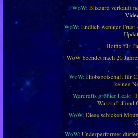
WoW:
Blizzard verkauft 
Vide
WoW:
Endlich weniger Frust -
Updat
Hotfix für P
WoW beendet nach 20 Jahren 
WoW:
Hiobsbotschaft für C
keinen Ne
Warcrafts größter Leak:
D
Warcraft 4 und 
WoW:
Diese schicken Mount
(
WoW:
Underperformer dürfen