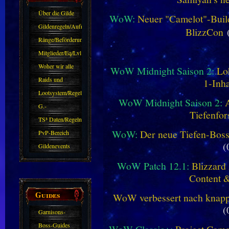
Über die Gilde
WoW:
Neuer "Camelot"-Build
(DAW)
Gildenregeln/Aufnahme
BlizzCon
(
Ränge/Beförderungen
Mitglieder/Eq/Lvl
Woher wir alle
WoW Midnight Saison 2:
Lo
kommen.
Raids und
1-Inha
Zubehör
Lootsystem/Regeln
WoW Midnight Saison 2:
G.-
Tiefenfor
Sparkasse/Goldleihen
TS³ Daten/Regeln
WoW:
Der neue Tiefen-Bos
PvP-Bereich
(
Gildenevents
WoW Patch 12.1:
Blizzard 
Content 
Guides
WoW verbessert nach knapp 
(
Garnisons-
Guides
Boss-Guides