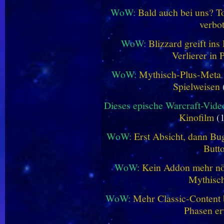
WoW:
Bald auch bei uns? 
verbo
WoW:
Blizzard greift in
Verlierer in 
WoW:
Mythisch-Plus-Meta in
Spielweisen
Dieses epische Warcraft-Vide
Kinofilm
(1
WoW:
Erst Absicht, dann Bug
Butt
WoW:
Kein Addon mehr nöt
Mythisch
WoW:
Mehr Classic-Content 
Phasen er