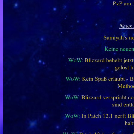
PvP am 1
________________________
News 
Samiyah's n
Keine neue
WoW:
Blizzard behebt jetz
gelöst h
WoW:
Kein Spaß erlaubt - Bl
Metho
WoW:
Blizzard verspricht co
sind entt
WoW:
In Patch 12.1 nerft B
hab