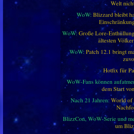
Welt nich
WoW:
Blizzard bleibt h
Einschränkung
WoW:
Große Lore-Enthüllung 
ältesten Völke
WoW:
Patch 12.1 bringt ma
zuvo
Hotfix für P
WoW-Fans können aufatme
dem Start vo
Nach 21 Jahren:
World of 
Nachfo
BlizzCon, WoW-Serie und me
um Bliz