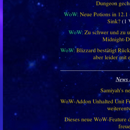
Dungeon geche
WoW:
Neue Potions in 12.1
Sink?
(1 
WoW:
Zu schwer und zu un
Midnight-
WoW:
Blizzard bestätigt Rü
aber leider mit
________________________
News 
Samiyah's n
WoW-Addon Unhalted Unit Fr
weiterent
Dieses neue WoW-Feature dü
freu