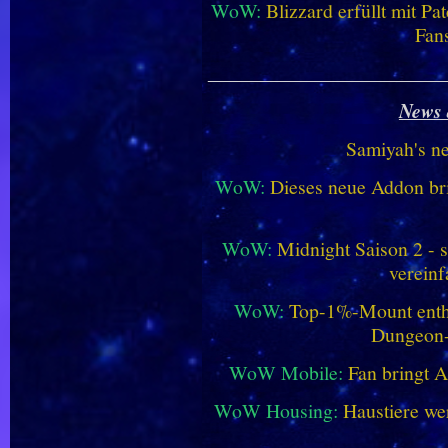
WoW:
Blizzard erfüllt mit P
Fan
________________________
News 
Samiyah's n
WoW:
Dieses neue Addon bri
WoW:
Midnight Saison 2 -
vereinf
WoW:
Top-1%-Mount enthüll
Dungeon
WoW Mobile:
Fan bringt 
WoW Housing:
Haustiere we