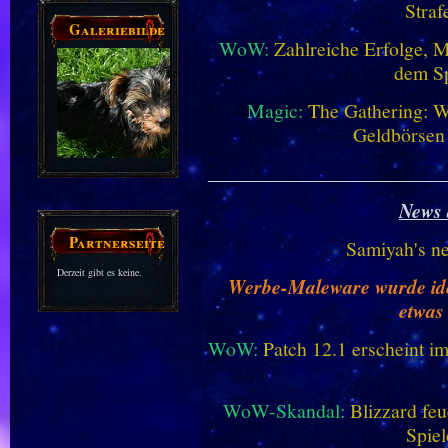
Straf
Galeriebilder
WoW:
Zahlreiche Erfolge, 
dem Sp
Magic:
The Gathering: W
Geldbörsen
________________________
News 
Partnerseiten
Samiyah's n
Derzeit gibt es keine.
Werbe-Maleware wurde ident
etwas
WoW:
Patch 12.1 erscheint im
WoW-Skandal:
Blizzard feu
Spiel