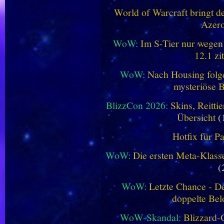
World of Warcraft bringt de
Azero
WoW:
Im S-Tier nur wegen
12.1 zi
WoW:
Nach Housing folge
mysteriöse B
BlizzCon 2026:
Skins, Reitt
Übersicht
(
Hotfix für P
WoW:
Die ersten Meta-Klasse
(
WoW:
Letzte Chance - D
doppelte Be
WoW-Skandal:
Blizzard-