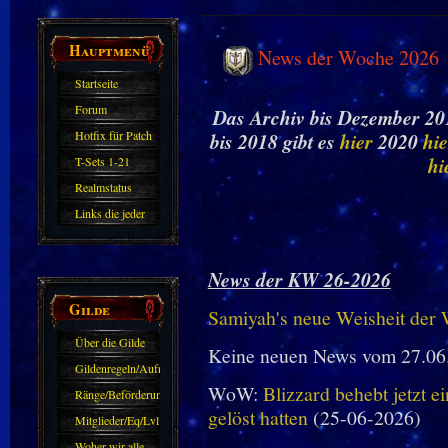
Hauptmenü
News der Woche 2026
Startseite
Forum
Das Archiv bis Dezember 201
Hotfix für Patch
bis 2018 gibt es
hier
2020
hie
11.X
hi
T-Sets 1-21
Realmstatus
Links die jeder
kennen sollte?!
Oder nicht?
News der KW 26-2026
Gilde
Samiyah's neue Weisheit der
Über die Gilde
Keine neuen News vom 27.06
(DAW)
Gildenregeln/Aufnahme
WoW:
Blizzard behebt jetzt e
Ränge/Beförderungen
gelöst hatten
(25-06-2026)
Mitglieder/Eq/Lvl
Woher wir alle