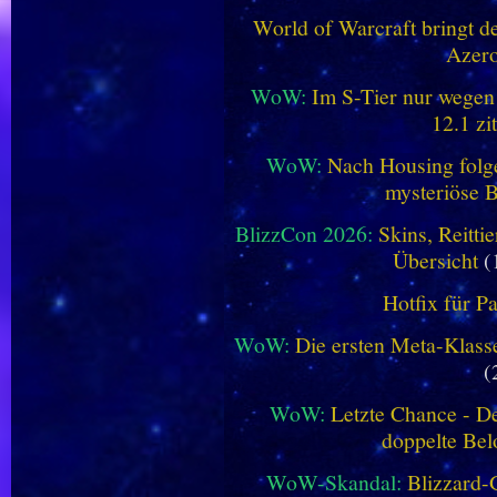
World of Warcraft bringt de
Azero
WoW:
Im S-Tier nur wegen
12.1 zi
WoW:
Nach Housing folge
mysteriöse B
BlizzCon 2026:
Skins, Reitt
Übersicht
(
Hotfix für P
WoW:
Die ersten Meta-Klasse
(
WoW:
Letzte Chance - D
doppelte Be
WoW-Skandal:
Blizzard-