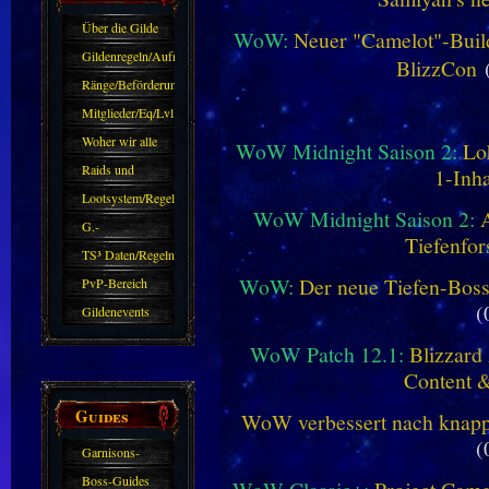
Über die Gilde
WoW:
Neuer "Camelot"-Build
(DAW)
Gildenregeln/Aufnahme
BlizzCon
(
Ränge/Beförderungen
Mitglieder/Eq/Lvl
Woher wir alle
WoW Midnight Saison 2:
Lo
kommen.
Raids und
1-Inha
Zubehör
Lootsystem/Regeln
WoW Midnight Saison 2:
G.-
Tiefenfor
Sparkasse/Goldleihen
TS³ Daten/Regeln
WoW:
Der neue Tiefen-Bos
PvP-Bereich
(
Gildenevents
WoW Patch 12.1:
Blizzard 
Content 
Guides
WoW verbessert nach knapp 
(
Garnisons-
Guides
Boss-Guides