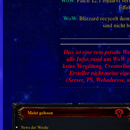
WoW:
Patch 12.1 entlarvt ve
Effe
WoW:
Blizzard recycelt iko
sind nicht b
________________________
Dies ist eine rein private We
alle Infos rund um WoW zu
keine Vergütung. Creatorlin
Ersteller nicht meine ei
(Server, TS, Webadresse, u
Meist gelesen
News der Woche