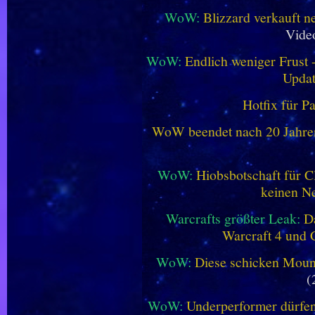
WoW:
Blizzard verkauft 
Vide
WoW:
Endlich weniger Frust -
Updat
Hotfix für P
WoW beendet nach 20 Jahren 
WoW:
Hiobsbotschaft für C
keinen Ne
Warcrafts größter Leak:
D
Warcraft 4 und 
WoW:
Diese schicken Mount
(
WoW:
Underperformer dürfen