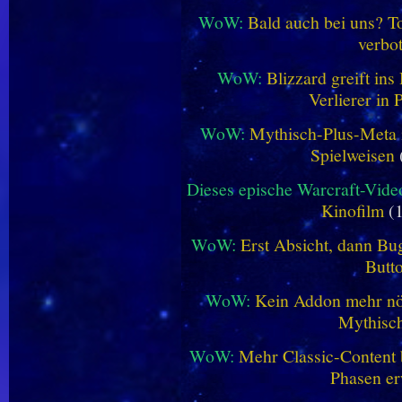
WoW:
Bald auch bei uns? 
verbo
WoW:
Blizzard greift in
Verlierer in 
WoW:
Mythisch-Plus-Meta in
Spielweisen
Dieses epische Warcraft-Vide
Kinofilm
(1
WoW:
Erst Absicht, dann Bug
Butt
WoW:
Kein Addon mehr nöt
Mythisch
WoW:
Mehr Classic-Content 
Phasen er