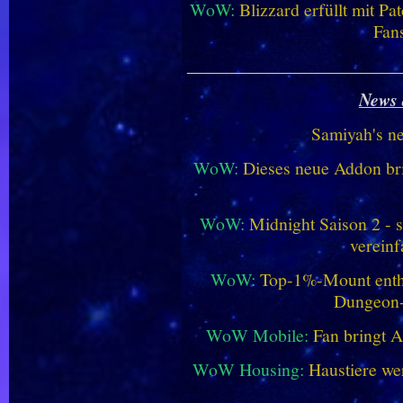
WoW:
Blizzard erfüllt mit P
Fan
________________________
News 
Samiyah's n
WoW:
Dieses neue Addon bri
WoW:
Midnight Saison 2 -
vereinf
WoW:
Top-1%-Mount enthüll
Dungeon
WoW Mobile:
Fan bringt 
WoW Housing:
Haustiere we