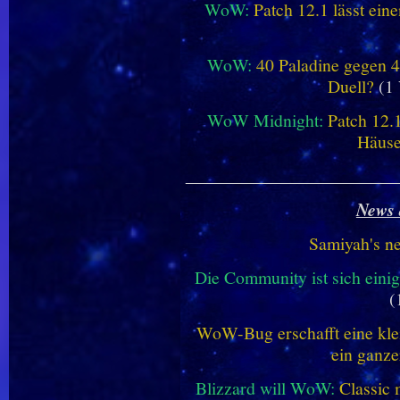
WoW:
Patch 12.1 lässt ein
WoW:
40 Paladine gegen 4
Duell?
(1 
WoW Midnight:
Patch 12.
Häus
________________________
News 
Samiyah's n
Die Community ist sich einig
(
WoW-Bug erschafft eine klei
ein ganze
Blizzard will WoW:
Classic 