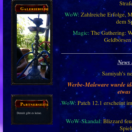
Straf
Galeriebilder
WoW:
Zahlreiche Erfolge, 
dem Sp
Magic:
The Gathering: W
Geldbörsen
________________________
News 
Samiyah's n
Werbe-Maleware wurde ident
etwas
WoW:
Patch 12.1 erscheint im
Partnerseiten
Derzeit gibt es keine.
WoW-Skandal:
Blizzard feu
Spiel