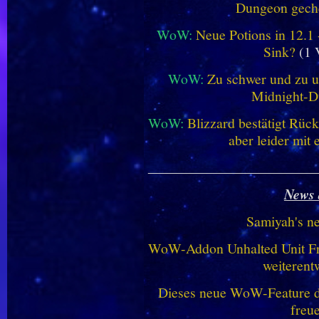
Dungeon geche
WoW:
Neue Potions in 12.1
Sink?
(1 
WoW:
Zu schwer und zu un
Midnight-
WoW:
Blizzard bestätigt Rü
aber leider mit
________________________
News 
Samiyah's n
WoW-Addon Unhalted Unit Fr
weiterent
Dieses neue WoW-Feature dü
freu