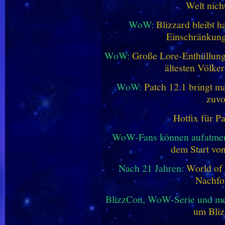
Welt nich
WoW:
Blizzard bleibt h
Einschränkung
WoW:
Große Lore-Enthüllung 
ältesten Völke
WoW:
Patch 12.1 bringt ma
zuvo
Hotfix für P
WoW-Fans können aufatme
dem Start vo
Nach 21 Jahren:
World of 
Nachfo
BlizzCon, WoW-Serie und me
um Bliz