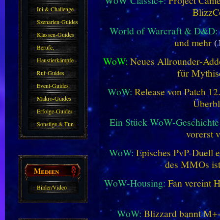
WoW Classic+:
Project Camel
Ini & Challenge-
BlizzC
Guides
Szenarien-Guides
World of Warcraft & D&D:
Klassen-Guides
und mehr
(
Berufe,
WoW:
Neues Allrounder-Addo
Farmkarten und
Haustierkämpfe -
für Mythis
Haustiere
Guide
Ruf-Guides
Event-Guides
WoW:
Release von Patch 12.1
Makro-Guides
Überbl
Erfolge-Guides
Ein Stück WoW-Geschichte 
Sonstige & Fun-
vorerst 
Guides
WoW:
Episches PvP-Duell e
des MMOs is
Medien
WoW-Housing:
Fan vereint 
Bilder/Video
Galerie
WoW:
Blizzard bannt M+-