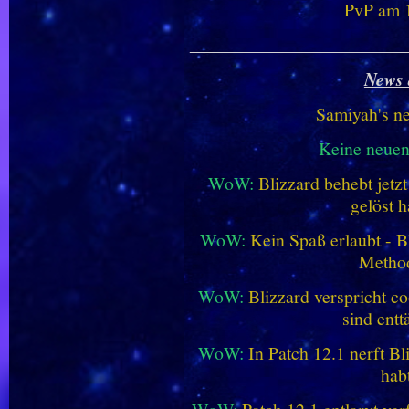
PvP am 1
________________________
News 
Samiyah's n
Keine neue
WoW:
Blizzard behebt jetz
gelöst h
WoW:
Kein Spaß erlaubt - Bl
Metho
WoW:
Blizzard verspricht co
sind entt
WoW:
In Patch 12.1 nerft B
hab