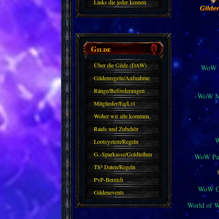
Links die jeder kennen
sollte?! Oder nicht?
Gilde
Über die Gilde (DAW)
WoW M
Gildenregeln/Aufnahme
Ränge/Beförderungen
WoW Mi
Mitglieder/Eq/Lvl
Woher wir alle kommen.
Raids und Zubehör
Lootsystem/Regeln
G.-Sparkasse/Goldleihen
WoW Pat
TS³ Daten/Regeln
PvP-Bereich
WoW Cl
Gildenevents
World of 