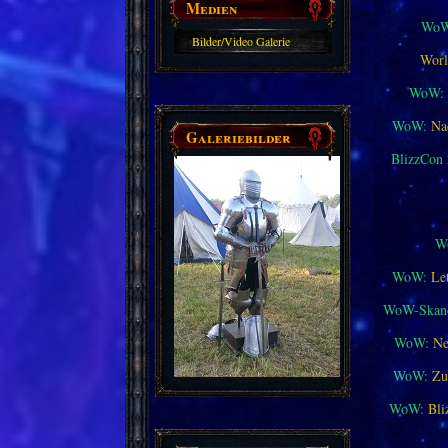
Medien
WoW
Bilder/Video Galerie
Worl
WoW:
WoW:
Na
Galeriebilder
BlizzCon
W
WoW:
Le
WoW-Skand
WoW:
Ne
WoW:
Zu
WoW:
Bli