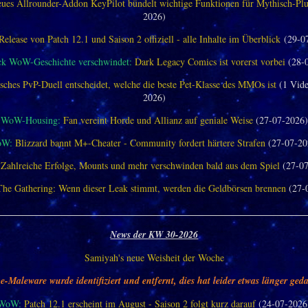
ues Allrounder-Addon KeyPilot bündelt wichtige Funktionen für Mythisch-Pl
2026)
Release von Patch 12.1 und Saison 2 offiziell - alle Inhalte im Überblick
(29-0
ck WoW-Geschichte verschwindet:
Dark Legacy Comics ist vorerst vorbei
(28-
sches PvP-Duell entscheidet, welche die beste Pet-Klasse des MMOs ist
(1 Vide
2026)
WoW-Housing:
Fan vereint Horde und Allianz auf geniale Weise
(27-07-2026)
oW:
Blizzard bannt M+-Cheater - Community fordert härtere Strafen
(27-07-20
Zahlreiche Erfolge, Mounts und mehr verschwinden bald aus dem Spiel
(27-07
The Gathering: Wenn dieser Leak stimmt, werden die Geldbörsen brennen
(27-
________________________________________________________________
News der KW 30-2026
Samiyah's neue Weisheit der Woche
e-Maleware wurde identifiziert und entfernt, dies hat leider etwas länger geda
WoW:
Patch 12.1 erscheint im August - Saison 2 folgt kurz darauf
(24-07-2026