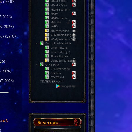
us
(30-07-
>Raid 1 (10)<
>Raid 2 (25)<
>Raid 3 (offen)<
>PvP<
7-2026)
>PvP (offen)<
>Musik<
07-2026)
>AFK<
>Besprechung<
★ Gildenleitung ★
o) (28-07-
>Only Woman< Ƹ̵̡Ӝ̵̨̄Ʒ
Derus Spielebereich
Unterhaltung
Unterhaltung 2
AFK/schlafraum
26)
Derus Leitzentrum
GTA Power
GTA Free for All
-2026)
GTA Fun
GTA World
07-2026)
_____
uert.
Sonstiges
)