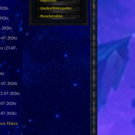
Impressum
2026)
Quellen/Bilderquellen
Besucherzahlen
2026)
-2026)
-07-2026)
o) (23-07-
26)
-07-2026)
2-07-2026)
-07-2026)
-07-2026)
inem Haken