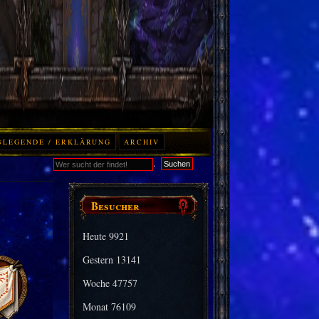
BLEGENDE / ERKLÄRUNG
ARCHIV
.
Suchen
Besucher
Heute
9921
Gestern
13141
Woche
47757
Monat
76109