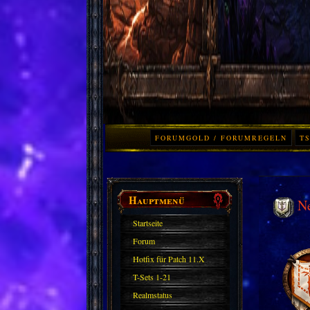
FORUMGOLD / FORUMREGELN
TS
Hauptmenü
N
Startseite
Forum
Hotfix für Patch 11.X
T-Sets 1-21
Realmstatus