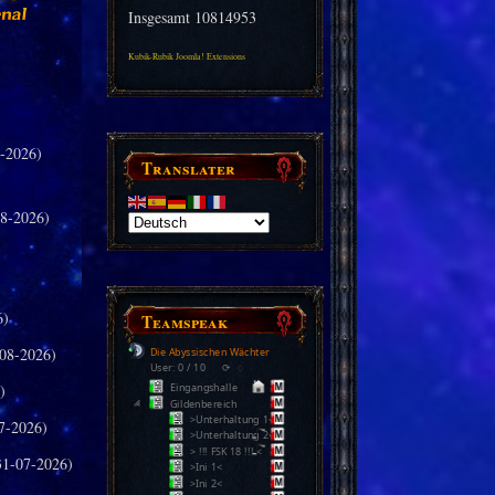
Insgesamt
10814953
Kubik-Rubik Joomla! Extensions
-2026)
Translater
8-2026)
6)
Teamspeak
08-2026)
Die Abyssischen Wächter
User: 0 / 10
⟳
◌
)
Eingangshalle
Gildenbereich
>Unterhaltung 1<
7-2026)
>Unterhaltung 2<
> !!! FSK 18 !!! <
31-07-2026)
>Ini 1<
>Ini 2<