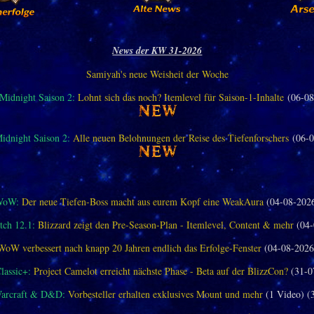
News der KW 31-2026
Samiyah's neue Weisheit der Woche
idnight Saison 2:
Lohnt sich das noch? Itemlevel für Saison-1-Inhalte
(06-08
dnight Saison 2:
Alle neuen Belohnungen der Reise des Tiefenforschers
(06-0
WoW:
Der neue Tiefen-Boss macht aus eurem Kopf eine WeakAura
(04-08-202
ch 12.1:
Blizzard zeigt den Pre-Season-Plan - Itemlevel, Content & mehr
(04-
WoW verbessert nach knapp 20 Jahren endlich das Erfolge-Fenster
(04-08-2026
assic+:
Project Camelot erreicht nächste Phase - Beta auf der BlizzCon?
(31-0
Warcraft & D&D:
Vorbesteller erhalten exklusives Mount und mehr
(1 Video) (