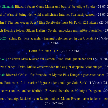
-Skandal:
Blizzard feuert Game Master und bestraft beteiligte Spieler
(24-07-
d of Warcraft bringt den wohl niedlichsten Internet-Star nach Azeroth
(24-07-
Im S-Tier nur wegen Bugs? Eine Spielweise muss bis Patch 12.1 zittern
(23-07
ch Housing folgen Gilden-Hallen - Spieler entdecken mysteriöse Baustellen
(23
 2026:
Skins, Reittiere & mehr - Ingame-Belohnungen in der Übersicht
(1 Vide
2026)
Hotfix für Patch 11.X.
(22-07-2026)
oW:
Die ersten Meta-Klassen für Season 2 von Midnight stehen fest
(22-07-20
tzte Chance - Deko-Duelle verschwinden und es gibt doppelte Belohnungen
(22
al:
Blizzard-GM soll für Freunde im Mythic-Plus-Dungeon gecheatet haben
(2
ue Potions in 12.1 - starkes Upgrade oder unnötiger Gold-Sink?
(1 Video) (21
 schwer und zu unübersichtlich - Blizzard überarbeitet Midnight-Dungeons
(20
zzard bestätigt Rückkehr von Remix und des Mount-Events - aber leider mit e
(20-07-2026)