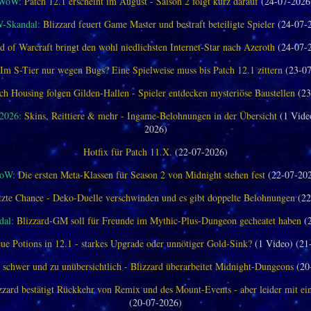
WoW:
Patch 12.1 erscheint im August - Saison 2 folgt kurz darauf
(24-07-2026
-Skandal:
Blizzard feuert Game Master und bestraft beteiligte Spieler
(24-07-
d of Warcraft bringt den wohl niedlichsten Internet-Star nach Azeroth
(24-07-
Im S-Tier nur wegen Bugs? Eine Spielweise muss bis Patch 12.1 zittern
(23-07
ch Housing folgen Gilden-Hallen - Spieler entdecken mysteriöse Baustellen
(23
 2026:
Skins, Reittiere & mehr - Ingame-Belohnungen in der Übersicht
(1 Vide
2026)
Hotfix für Patch 11.X.
(22-07-2026)
oW:
Die ersten Meta-Klassen für Season 2 von Midnight stehen fest
(22-07-20
tzte Chance - Deko-Duelle verschwinden und es gibt doppelte Belohnungen
(22
al:
Blizzard-GM soll für Freunde im Mythic-Plus-Dungeon gecheatet haben
(2
ue Potions in 12.1 - starkes Upgrade oder unnötiger Gold-Sink?
(1 Video) (21
 schwer und zu unübersichtlich - Blizzard überarbeitet Midnight-Dungeons
(20
zzard bestätigt Rückkehr von Remix und des Mount-Events - aber leider mit e
(20-07-2026)