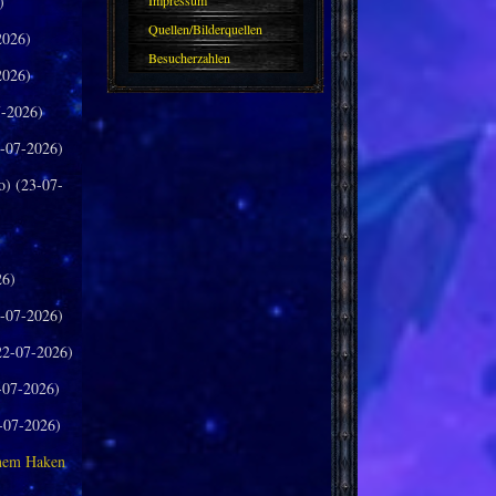
)
Impressum
Quellen/Bilderquellen
2026)
Besucherzahlen
2026)
-2026)
-07-2026)
o) (23-07-
26)
-07-2026)
2-07-2026)
-07-2026)
-07-2026)
inem Haken