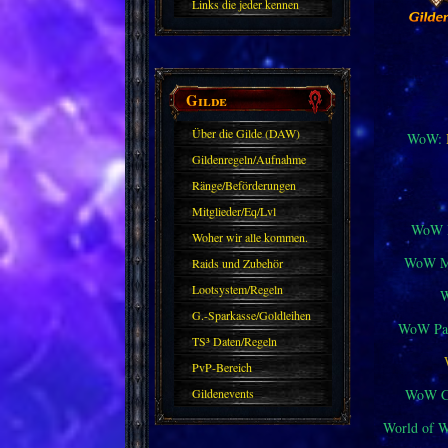
Links die jeder kennen
sollte?! Oder nicht?
Gilde
Über die Gilde (DAW)
WoW:
Gildenregeln/Aufnahme
Ränge/Beförderungen
Mitglieder/Eq/Lvl
WoW M
Woher wir alle kommen.
WoW Mi
Raids und Zubehör
Lootsystem/Regeln
G.-Sparkasse/Goldleihen
WoW Pat
TS³ Daten/Regeln
PvP-Bereich
WoW Cl
Gildenevents
World of 