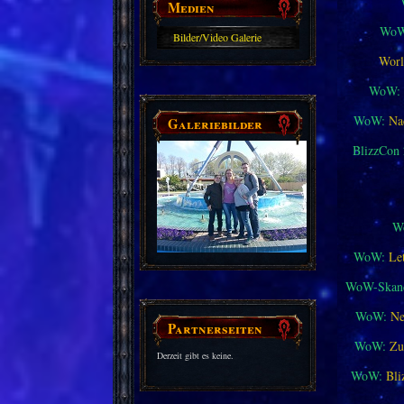
Medien
WoW
Bilder/Video Galerie
Worl
WoW:
WoW:
Na
Galeriebilder
BlizzCon
W
WoW:
Le
WoW-Skand
WoW:
Ne
Partnerseiten
WoW:
Zu
Derzeit gibt es keine.
WoW:
Bli