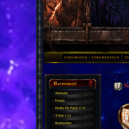
FORUMGOLD / FORUMREGELN
TS
Hauptmenü
N
Startseite
Forum
Hotfix für Patch 11.X
T-Sets 1-21
Realmstatus