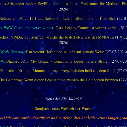
ues Allrounder-Addon KeyPilot bündelt wichtige Funktionen für Mythisch-Pl
2026)
Release von Patch 12.1 und Saison 2 offiziell - alle Inhalte im Überblick
(29-0
ck WoW-Geschichte verschwindet:
Dark Legacy Comics ist vorerst vorbei
(28-
sches PvP-Duell entscheidet, welche die beste Pet-Klasse des MMOs ist
(1 Vide
2026)
WoW-Housing:
Fan vereint Horde und Allianz auf geniale Weise
(27-07-2026)
oW:
Blizzard bannt M+-Cheater - Community fordert härtere Strafen
(27-07-20
Zahlreiche Erfolge, Mounts und mehr verschwinden bald aus dem Spiel
(27-07
The Gathering: Wenn dieser Leak stimmt, werden die Geldbörsen brennen
(27-
________________________________________________________________
News der KW 30-2026
Samiyah's neue Weisheit der Woche
e-Maleware wurde identifiziert und entfernt, dies hat leider etwas länger geda