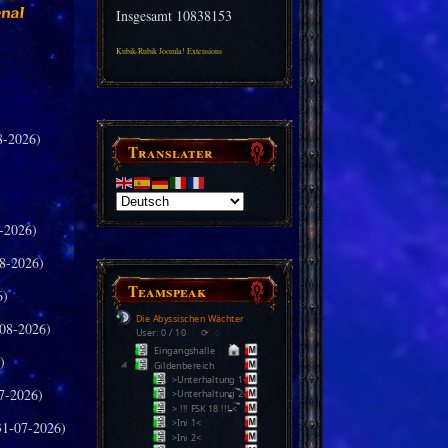
Insgesamt
10838153
Kubik-Rubik Joomla! Extensions
8-2026)
Translater
-2026)
8-2026)
Teamspeak
6)
Die Abyssischen Wächter
08-2026)
User: 0 / 10
⟳
◌
Eingangshalle
)
Gildenbereich
>Unterhaltung 1<
7-2026)
>Unterhaltung 2<
> !!! FSK 18 !!! <
>Ini 1<
31-07-2026)
>Ini 2<