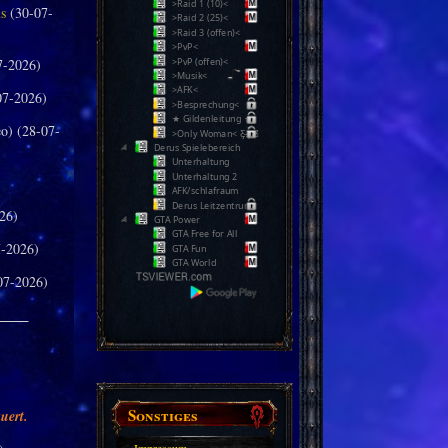
>Raid 1 (10)<
us
(30-07-
>Raid 2 (25)<
>Raid 3 (offen)<
>PvP<
7-2026)
>PvP (offen)<
>Musik<
>AFK<
07-2026)
>Besprechung<
★ Gildenleitung ★
o) (28-07-
>Only Woman< Ƹ̵̡Ӝ̵̨̄Ʒ
Derus Spielebereich
Unterhaltung
Unterhaltung 2
AFK/schlafraum
Derus Leitzentrum
26)
GTA Power
GTA Free for All
-2026)
GTA Fun
GTA World
07-2026)
_____
Sonstiges
uert.