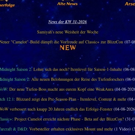
News der KW 31-2026
Samiyah's neue Weisheit der Woche
Neuer "Camelot"-Build dämpft die Vorfreude auf Classic+ zur BlizzCon
(07-0
idnight Saison 2:
Lohnt sich das noch? Itemlevel für Saison-1-Inhalte
(06-08
dnight Saison 2:
Alle neuen Belohnungen der Reise des Tiefenforschers
(06-0
WoW:
Der neue Tiefen-Boss macht aus eurem Kopf eine WeakAura
(04-08-202
ch 12.1:
Blizzard zeigt den Pre-Season-Plan - Itemlevel, Content & mehr
(04-
WoW verbessert nach knapp 20 Jahren endlich das Erfolge-Fenster
(04-08-2026
assic+:
Project Camelot erreicht nächste Phase - Beta auf der BlizzCon?
(31-0
Warcraft & D&D:
Vorbesteller erhalten exklusives Mount und mehr
(1 Video) (