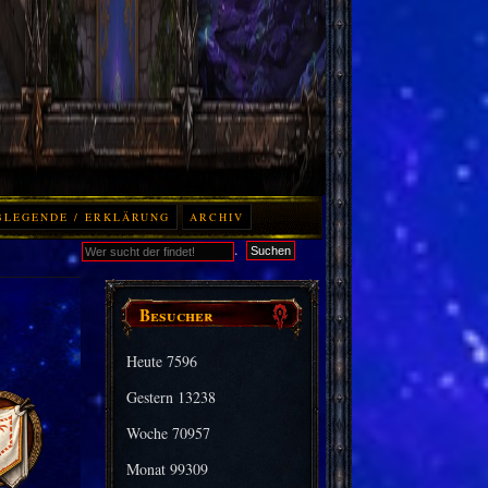
BLEGENDE / ERKLÄRUNG
ARCHIV
.
Suchen
Besucher
Heute
7596
Gestern
13238
Woche
70957
Monat
99309