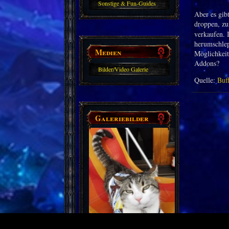
Sonstige & Fun-Guides
Aber es gib
droppen, zu
verkaufen. 
herumschlep
Medien
Möglichkeit
Addons?
Bilder/Video Galerie
Quelle:
Buf
Galeriebilder