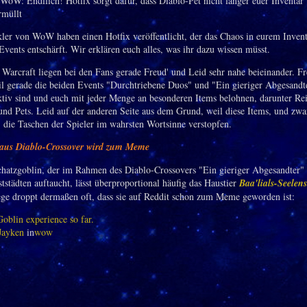
ler von WoW haben einen Hotfix veröffentlicht, der das Chaos in eurem Inven
Events entschärft. Wir erklären euch alles, was ihr dazu wissen müsst.
 Warcraft liegen bei den Fans gerade Freud' und Leid sehr nahe beieinander. Fr
il gerade die beiden Events "Durchtriebene Duos" und "Ein gieriger Abgesandt
aktiv sind und euch mit jeder Menge an besonderen Items belohnen, darunter Reit
und Pets. Leid auf der anderen Seite aus dem Grund, weil diese Items, und zwa
 die Taschen der Spieler im wahrsten Wortsinne verstopfen.
 aus Diablo-Crossover wird zum Meme
hatzgoblin, der im Rahmen des Diablo-Crossovers "Ein gieriger Abgesandter" 
tädten auftaucht, lässt überproportional häufig das Haustier
Baa'lials-Seelens
ege droppt dermaßen oft, dass sie auf Reddit schon zum Meme geworden ist:
oblin experience so far.
Jayken
in
wow