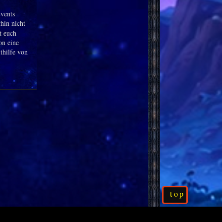
Events
rhin nicht
t euch
on eine
thilfe von
top