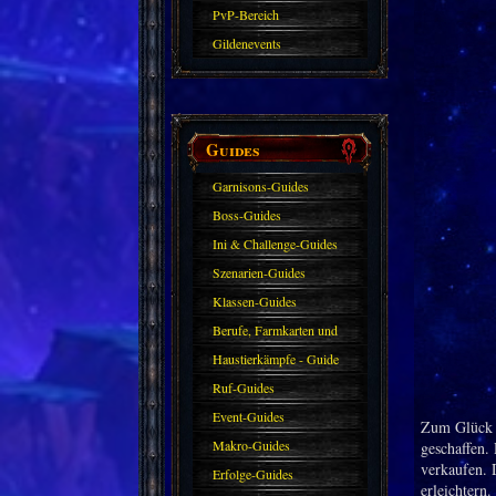
PvP-Bereich
Gildenevents
Guides
Garnisons-Guides
Boss-Guides
Ini & Challenge-Guides
Szenarien-Guides
Klassen-Guides
Berufe, Farmkarten und
Haustiere
Haustierkämpfe - Guide
Ruf-Guides
Event-Guides
Zum Glück h
Makro-Guides
geschaffen. 
verkaufen. 
Erfolge-Guides
erleichtern.