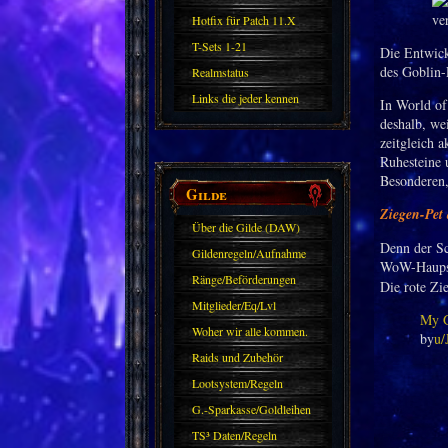
Hotfix für Patch 11.X
T-Sets 1-21
Die Entwick
des Goblin-
Realmstatus
Links die jeder kennen
In World of
deshalb, we
sollte?! Oder nicht?
zeitgleich 
Ruhesteine 
Besonderen,
Gilde
Ziegen-Pet
Über die Gilde (DAW)
Denn der Sc
Gildenregeln/Aufnahme
WoW-Haupsts
Ränge/Beförderungen
Die rote Zi
Mitglieder/Eq/Lvl
My G
Woher wir alle kommen.
by
u/
Raids und Zubehör
Lootsystem/Regeln
G.-Sparkasse/Goldleihen
TS³ Daten/Regeln