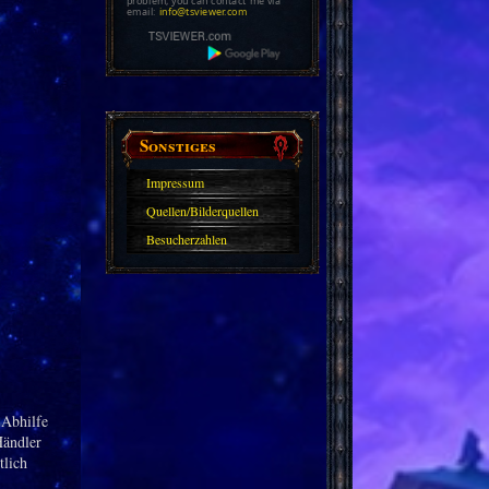
problem, you can contact me via
email:
info@tsviewer.com
Sonstiges
Impressum
Quellen/Bilderquellen
Besucherzahlen
 Abhilfe
Händler
tlich