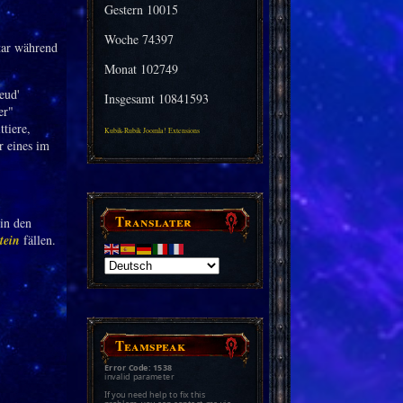
Gestern
10015
Woche
74397
tar während
Monat
102749
eud'
Insgesamt
10841593
er"
tiere,
Kubik-Rubik Joomla! Extensions
r eines im
Translater
in den
tein
fällen.
Teamspeak
Error Code: 1538
invalid parameter
If you need help to fix this