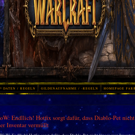
³ DATEN / REGELN
GILDENAUFNAHME / -REGELN
HOMEPAGE FAR
W: Endllich! Hotfix sorgt dafür, dass Diablo-Pet nicht
er Inventar vermüllt