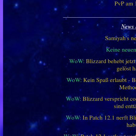
PvP am 1
________________________
News 
Samiyah's n
Keine neue
WoW:
Blizzard behebt jetz
gelöst h
WoW:
Kein Spaß erlaubt - Bl
Metho
WoW:
Blizzard verspricht co
sind entt
WoW:
In Patch 12.1 nerft B
hab