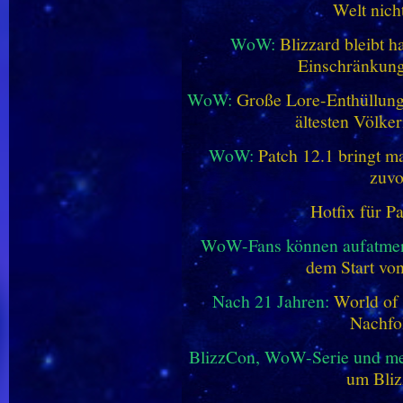
Welt nich
WoW:
Blizzard bleibt h
Einschränkung
WoW:
Große Lore-Enthüllung 
ältesten Völke
WoW:
Patch 12.1 bringt ma
zuvo
Hotfix für P
WoW-Fans können aufatme
dem Start vo
Nach 21 Jahren:
World of 
Nachfo
BlizzCon, WoW-Serie und me
um Bliz