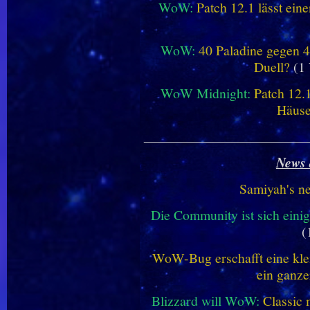
WoW:
Patch 12.1 lässt ein
WoW:
40 Paladine gegen 4
Duell?
(1 
WoW Midnight:
Patch 12.
Häus
________________________
News 
Samiyah's n
Die Community ist sich einig
(
WoW-Bug erschafft eine klei
ein ganze
Blizzard will WoW:
Classic 