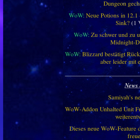
Dungeon geche
WoW:
Neue Potions in 12.1
Sink?
(1 
WoW:
Zu schwer und zu un
Midnight-
WoW:
Blizzard bestätigt Rü
aber leider mit
________________________
News 
Samiyah's n
WoW-Addon Unhalted Unit Fr
weiterent
Dieses neue WoW-Feature dü
freu