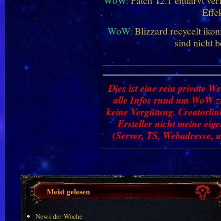
WoW:
Patch 12.1 entlarvt ve
Effe
WoW:
Blizzard recycelt iko
sind nicht b
________________________
Dies ist eine rein private We
alle Infos rund um WoW zu
keine Vergütung. Creatorlin
Ersteller nicht meine ei
(Server, TS, Webadresse, u
Meist gelesen
News der Woche