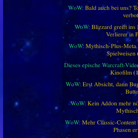
WoW:
Bald auch bei uns? 
verbo
WoW:
Blizzard greift in
Verlierer in 
WoW:
Mythisch-Plus-Meta in
Spielweisen
Dieses epische Warcraft-Vide
Kinofilm
(1
WoW:
Erst Absicht, dann Bug
Butt
WoW:
Kein Addon mehr nöt
Mythisch
WoW:
Mehr Classic-Content 
Phasen er