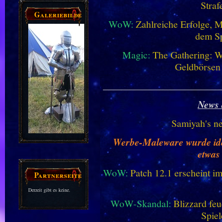
Straf
Galeriebilder
WoW:
Zahlreiche Erfolge, 
dem Sp
Magic:
The Gathering: W
Geldbörsen
________________________
News 
Samiyah's n
Werbe-Maleware wurde ident
etwas
WoW:
Patch 12.1 erscheint im
Partnerseiten
Derzeit gibt es keine.
WoW-Skandal:
Blizzard feu
Spiel