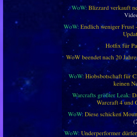
WoW:
Blizzard verkauft 
Vide
WoW:
Endlich weniger Frust -
Updat
Hotfix für P
WoW beendet nach 20 Jahren 
WoW:
Hiobsbotschaft für C
keinen Ne
Warcrafts größter Leak:
D
Warcraft 4 und 
WoW:
Diese schicken Mount
(
WoW:
Underperformer dürfen