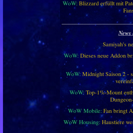
WoW:
Blizzard erfüllt mit P
Fan
________________________
News 
Samiyah's n
WoW:
Dieses neue Addon bri
WoW:
Midnight Saison 2 -
vereinf
WoW:
Top-1%-Mount enthüll
Dungeon
WoW Mobile:
Fan bringt 
WoW Housing:
Haustiere we