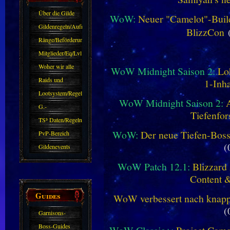
Über die Gilde
WoW:
Neuer "Camelot"-Build
(DAW)
Gildenregeln/Aufnahme
BlizzCon
(
Ränge/Beförderungen
Mitglieder/Eq/Lvl
Woher wir alle
WoW Midnight Saison 2:
Lo
kommen.
Raids und
1-Inha
Zubehör
Lootsystem/Regeln
WoW Midnight Saison 2:
G.-
Tiefenfor
Sparkasse/Goldleihen
TS³ Daten/Regeln
WoW:
Der neue Tiefen-Bos
PvP-Bereich
(
Gildenevents
WoW Patch 12.1:
Blizzard 
Content 
Guides
WoW verbessert nach knapp 
(
Garnisons-
Guides
Boss-Guides