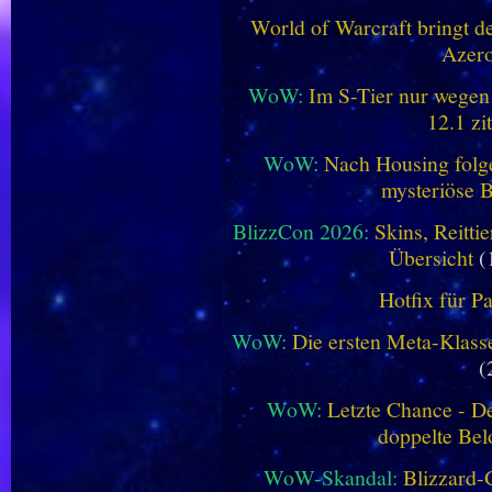
World of Warcraft bringt de
Azero
WoW:
Im S-Tier nur wegen
12.1 zi
WoW:
Nach Housing folge
mysteriöse B
BlizzCon 2026:
Skins, Reitt
Übersicht
(
Hotfix für P
WoW:
Die ersten Meta-Klasse
(
WoW:
Letzte Chance - D
doppelte Be
WoW-Skandal:
Blizzard-