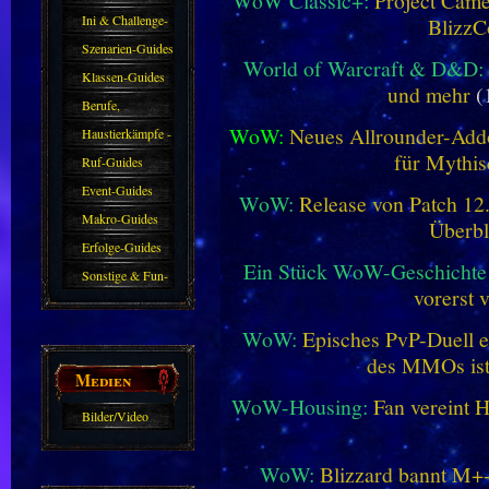
WoW Classic+:
Project Camel
Ini & Challenge-
BlizzC
Guides
Szenarien-Guides
World of Warcraft & D&D:
Klassen-Guides
und mehr
(
Berufe,
WoW:
Neues Allrounder-Addo
Farmkarten und
Haustierkämpfe -
für Mythis
Haustiere
Guide
Ruf-Guides
Event-Guides
WoW:
Release von Patch 12.1
Makro-Guides
Überbl
Erfolge-Guides
Ein Stück WoW-Geschichte 
Sonstige & Fun-
vorerst 
Guides
WoW:
Episches PvP-Duell e
des MMOs is
Medien
WoW-Housing:
Fan vereint 
Bilder/Video
Galerie
WoW:
Blizzard bannt M+-