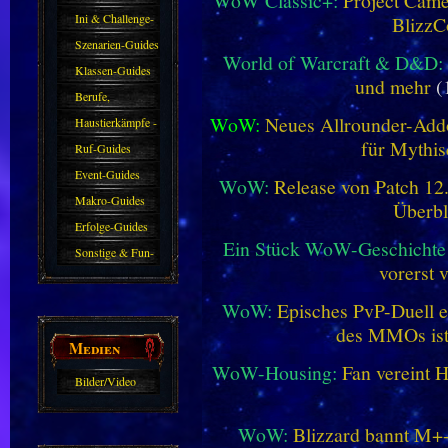
WoW Classic+:
Project Camel
Ini & Challenge-
BlizzC
Guides
Szenarien-Guides
World of Warcraft & D&D:
Klassen-Guides
und mehr
(
Berufe,
WoW:
Neues Allrounder-Addo
Farmkarten und
Haustierkämpfe -
für Mythis
Haustiere
Guide
Ruf-Guides
Event-Guides
WoW:
Release von Patch 12.1
Makro-Guides
Überbl
Erfolge-Guides
Ein Stück WoW-Geschichte 
Sonstige & Fun-
vorerst 
Guides
WoW:
Episches PvP-Duell e
des MMOs is
Medien
WoW-Housing:
Fan vereint 
Bilder/Video
Galerie
WoW:
Blizzard bannt M+-