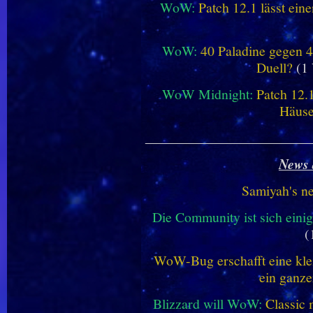
WoW:
Patch 12.1 lässt ein
WoW:
40 Paladine gegen 4
Duell?
(1 
WoW Midnight:
Patch 12.
Häus
________________________
News 
Samiyah's n
Die Community ist sich einig
(
WoW-Bug erschafft eine klei
ein ganze
Blizzard will WoW:
Classic 