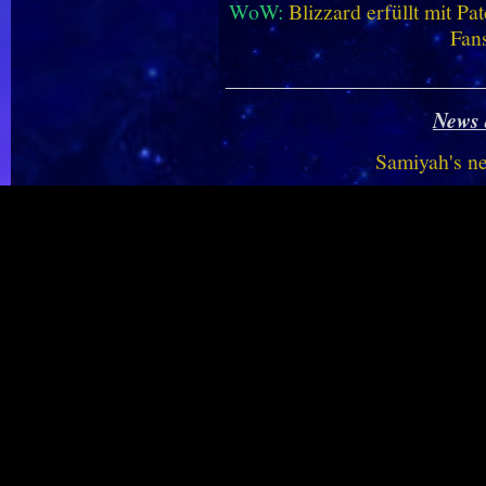
WoW:
Blizzard erfüllt mit P
Fan
________________________
News 
Samiyah's n
WoW:
Dieses neue Addon bri
WoW:
Midnight Saison 2 -
vereinf
WoW:
Top-1%-Mount enthüll
Dungeon
WoW Mobile:
Fan bringt 
WoW Housing:
Haustiere we