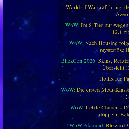
World of Warcraft bringt de
Azero
WoW:
Im S-Tier nur wegen
12.1 zi
WoW:
Nach Housing folge
mysteriöse B
BlizzCon 2026:
Skins, Reitt
Übersicht
(
Hotfix für P
WoW:
Die ersten Meta-Klasse
(
WoW:
Letzte Chance - D
doppelte Be
WoW-Skandal:
Blizzard-