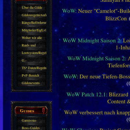
Über die Gilde
WoW:
Neuer "Camelot"-Build
(DAW)
Gildenregeln/Aufnahme
BlizzCon
(
Ränge/Beförderungen
Mitglieder/Eq/Lvl
Woher wir alle
WoW Midnight Saison 2:
Lo
kommen.
Raids und
1-Inha
Zubehör
Lootsystem/Regeln
WoW Midnight Saison 2:
G.-
Tiefenfor
Sparkasse/Goldleihen
TS³ Daten/Regeln
WoW:
Der neue Tiefen-Bos
PvP-Bereich
(
Gildenevents
WoW Patch 12.1:
Blizzard 
Content 
Guides
WoW verbessert nach knapp 
(
Garnisons-
Guides
Boss-Guides