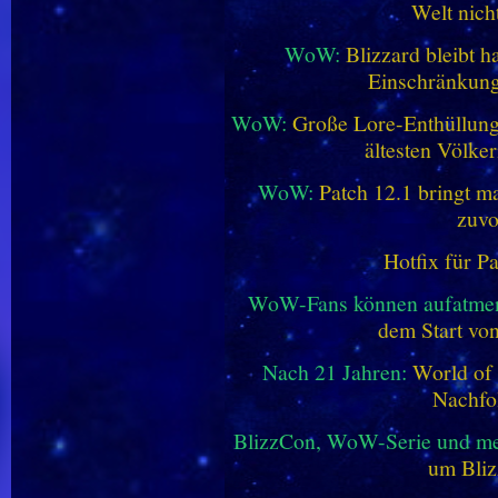
Welt nich
WoW:
Blizzard bleibt h
Einschränkung
WoW:
Große Lore-Enthüllung 
ältesten Völke
WoW:
Patch 12.1 bringt ma
zuvo
Hotfix für P
WoW-Fans können aufatme
dem Start vo
Nach 21 Jahren:
World of 
Nachfo
BlizzCon, WoW-Serie und me
um Bliz