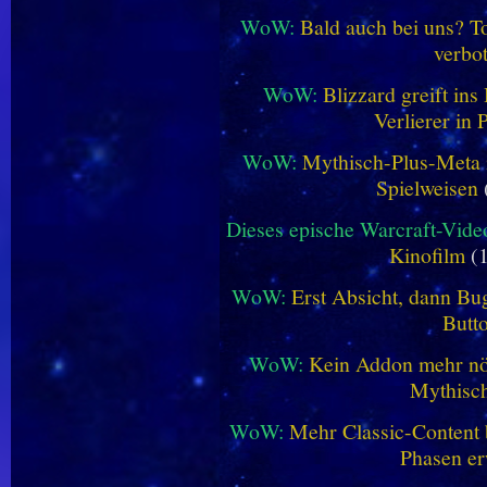
WoW:
Bald auch bei uns? 
verbo
WoW:
Blizzard greift in
Verlierer in 
WoW:
Mythisch-Plus-Meta in
Spielweisen
Dieses epische Warcraft-Vide
Kinofilm
(1
WoW:
Erst Absicht, dann Bug
Butt
WoW:
Kein Addon mehr nöt
Mythisch
WoW:
Mehr Classic-Content 
Phasen er