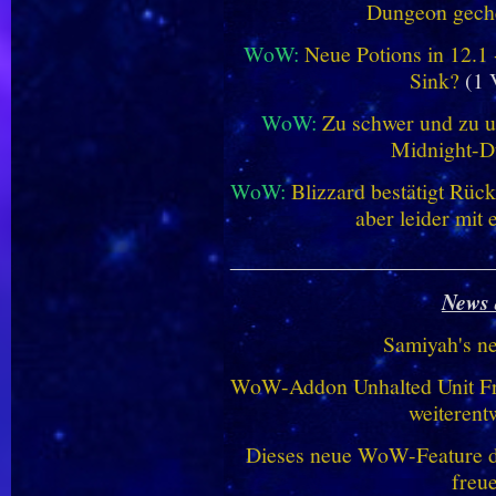
Dungeon geche
WoW:
Neue Potions in 12.1
Sink?
(1 
WoW:
Zu schwer und zu un
Midnight-
WoW:
Blizzard bestätigt Rü
aber leider mit
________________________
News 
Samiyah's n
WoW-Addon Unhalted Unit Fr
weiterent
Dieses neue WoW-Feature dü
freu