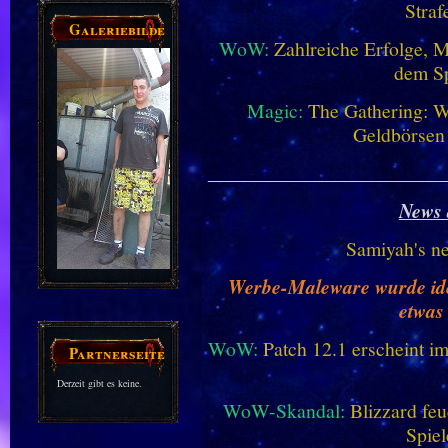
Straf
Galeriebilder
WoW:
Zahlreiche Erfolge, 
dem Sp
Magic:
The Gathering: W
Geldbörsen
________________________
News 
Samiyah's n
Werbe-Maleware wurde ident
etwas
WoW:
Patch 12.1 erscheint im
Partnerseiten
Derzeit gibt es keine.
WoW-Skandal:
Blizzard feu
Spiel