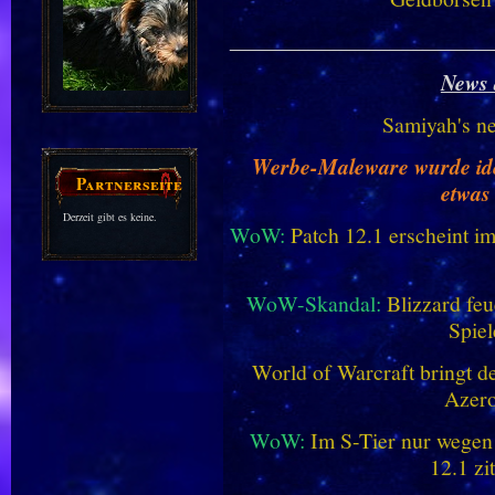
________________________
News 
Samiyah's n
Werbe-Maleware wurde ident
Partnerseiten
etwas
Derzeit gibt es keine.
WoW:
Patch 12.1 erscheint im
WoW-Skandal:
Blizzard feu
Spiel
World of Warcraft bringt de
Azero
WoW:
Im S-Tier nur wegen
12.1 zi