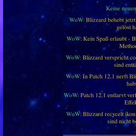
Keine neue
WoW:
Blizzard behebt jetz
gelöst h
WoW:
Kein Spaß erlaubt - Bl
Metho
WoW:
Blizzard verspricht co
sind entt
WoW:
In Patch 12.1 nerft B
hab
WoW:
Patch 12.1 entlarvt ve
Effe
WoW:
Blizzard recycelt iko
sind nicht b
________________________