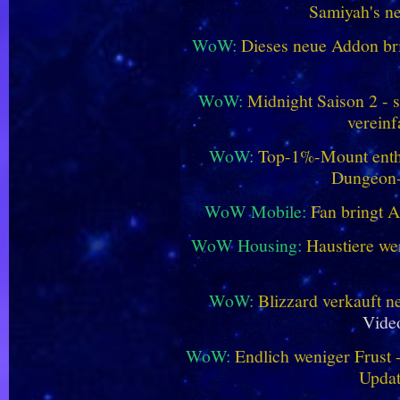
Samiyah's n
WoW:
Dieses neue Addon bri
WoW:
Midnight Saison 2 -
vereinf
WoW:
Top-1%-Mount enthüll
Dungeon
WoW Mobile:
Fan bringt 
WoW Housing:
Haustiere we
WoW:
Blizzard verkauft 
Vide
WoW:
Endlich weniger Frust -
Updat