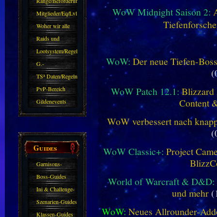
Ränge/Beförderungen
WoW Midnight Saison 2:
Mitglieder/Eq/Lvl
Tiefenforsche
Woher wir alle
kommen.
Raids und
Zubehör
Lootsystem/Regeln
WoW:
Der neue Tiefen-Bos
G.-
(
Sparkasse/Goldleihen
TS³ Daten/Regeln
WoW Patch 12.1:
Blizzard 
PvP-Bereich
Content 
Gildenevents
WoW verbessert nach knapp 
(
Guides
WoW Classic+:
Project Camel
BlizzC
Garnisons-
Guides
Boss-Guides
World of Warcraft & D&D:
Ini & Challenge-
und mehr
(
Guides
Szenarien-Guides
WoW:
Neues Allrounder-Addo
Klassen-Guides