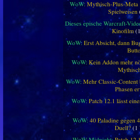
WoW:
Mythisch-Plus-Meta in
Spielweisen
Dieses epische Warcraft-Vide
Kinofilm
(1
WoW:
Erst Absicht, dann Bug
Butt
WoW:
Kein Addon mehr nöt
Mythisch
WoW:
Mehr Classic-Content 
Phasen er
WoW:
Patch 12.1 lässt ein
WoW:
40 Paladine gegen 4
Duell?
(1 
WoW Midnight:
Patch 12.