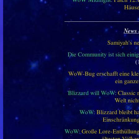
Häus
________________________
News 
Samiyah's n
Die Community ist sich einig
(
WoW-Bug erschafft eine klei
ein ganze
Blizzard will WoW:
Classic 
Welt nich
WoW:
Blizzard bleibt h
Einschränkung
WoW:
Große Lore-Enthüllung 
ältesten Völke