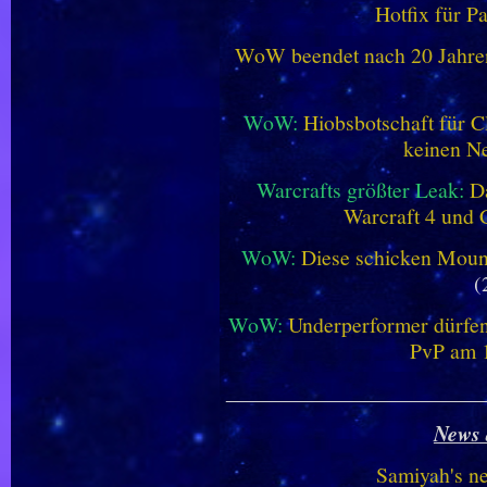
Hotfix für P
WoW beendet nach 20 Jahren 
WoW:
Hiobsbotschaft für C
keinen Ne
Warcrafts größter Leak:
D
Warcraft 4 und 
WoW:
Diese schicken Mount
(
WoW:
Underperformer dürfen
PvP am 1
________________________
News 
Samiyah's n