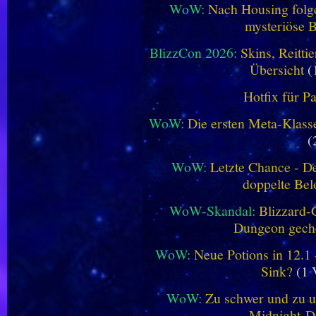
WoW:
Nach Housing folge
mysteriöse B
BlizzCon 2026:
Skins, Reitt
Übersicht
(
Hotfix für P
WoW:
Die ersten Meta-Klasse
(
WoW:
Letzte Chance - D
doppelte Be
WoW-Skandal:
Blizzard-
Dungeon geche
WoW:
Neue Potions in 12.1
Sink?
(1 
WoW:
Zu schwer und zu un
Midnight-