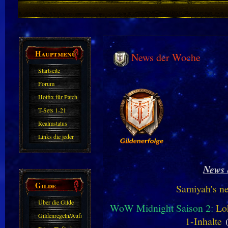
Hauptmenü
News der Woche
Startseite
Forum
Hotfix für Patch
11.X
T-Sets 1-21
Realmstatus
Links die jeder
kennen sollte?!
Oder nicht?
News 
Gilde
Samiyah's n
Über die Gilde
WoW Midnight Saison 2:
Lo
(DAW)
Gildenregeln/Aufnahme
1-Inhalte
(