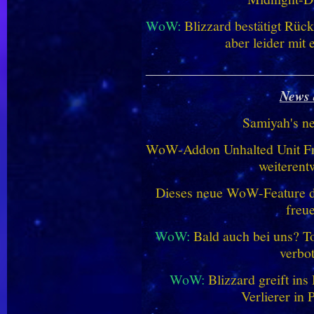
WoW:
Blizzard bestätigt Rü
aber leider mit
________________________
News 
Samiyah's n
WoW-Addon Unhalted Unit Fr
weiterent
Dieses neue WoW-Feature dü
freu
WoW:
Bald auch bei uns? 
verbo
WoW:
Blizzard greift in
Verlierer in 