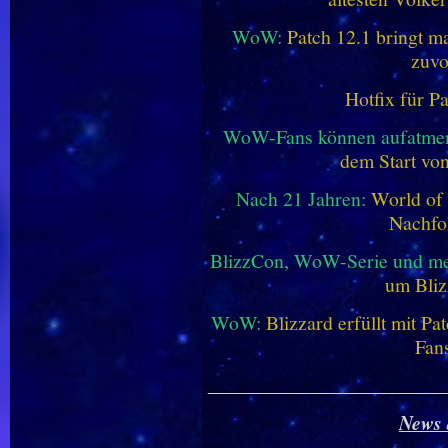
WoW:
Patch 12.1 bringt ma
zuvo
Hotfix für P
WoW-Fans können aufatme
dem Start vo
Nach 21 Jahren:
World of 
Nachfo
BlizzCon, WoW-Serie und me
um Bliz
WoW:
Blizzard erfüllt mit P
Fan
________________________
News 