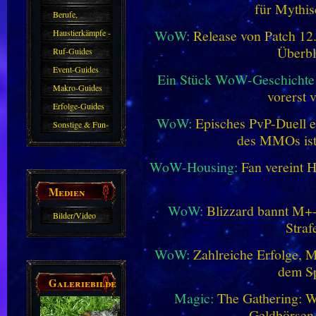
für Mythis
Berufe,
WoW:
Release von Patch 12.1
Farmkarten und
Haustierkämpfe -
Überbl
Haustiere
Guide
Ruf-Guides
Event-Guides
Ein Stück WoW-Geschichte 
Makro-Guides
vorerst 
Erfolge-Guides
WoW:
Episches PvP-Duell e
Sonstige & Fun-
des MMOs is
Guides
WoW-Housing:
Fan vereint 
Medien
WoW:
Blizzard bannt M+-
Bilder/Video
Straf
Galerie
WoW:
Zahlreiche Erfolge, 
dem Sp
Galeriebilder
Magic:
The Gathering: W
Geldbörsen