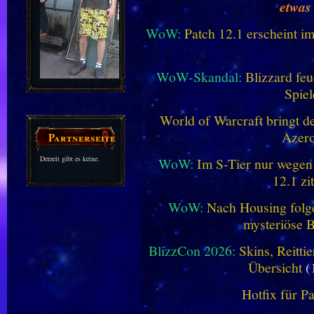
etwas
WoW:
Patch 12.1 erscheint im
WoW-Skandal:
Blizzard feu
Spiel
World of Warcraft bringt de
Azero
Partnerseiten
Derzeit gibt es keine.
WoW:
Im S-Tier nur wegen
12.1 zi
WoW:
Nach Housing folge
mysteriöse B
BlizzCon 2026:
Skins, Reitt
Übersicht
(
Hotfix für P