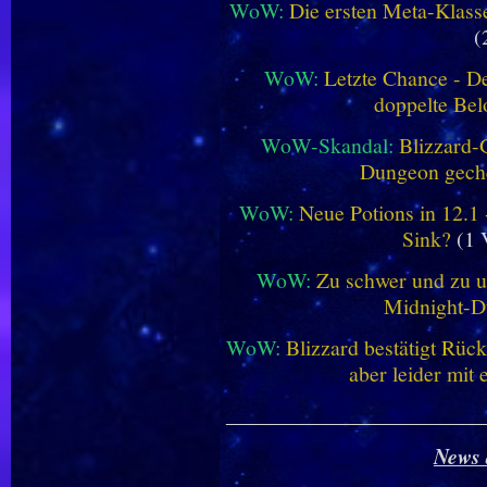
WoW:
Die ersten Meta-Klasse
(
WoW:
Letzte Chance - D
doppelte Be
WoW-Skandal:
Blizzard-
Dungeon geche
WoW:
Neue Potions in 12.1
Sink?
(1 
WoW:
Zu schwer und zu un
Midnight-
WoW:
Blizzard bestätigt Rü
aber leider mit
________________________
News 