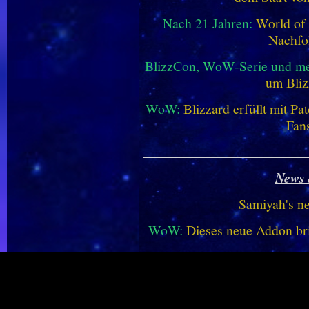
Nach 21 Jahren:
World of 
Nachfo
BlizzCon, WoW-Serie und me
um Bliz
WoW:
Blizzard erfüllt mit P
Fan
________________________
News 
Samiyah's n
WoW:
Dieses neue Addon bri
WoW:
Midnight Saison 2 -
vereinf