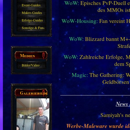
WoW:
Episches PvP-Duell e
Event-Guides
des MMOs is
Makro-Guides
WoW-Housing:
Fan vereint 
Erfolge-Guides
Sonstige & Fun-
Guides
WoW:
Blizzard bannt M+-
Straf
Medien
WoW:
Zahlreiche Erfolge, 
dem Sp
Bilder/Video
Galerie
Magic:
The Gathering: W
Geldbörsen
________________________
Galeriebilder
News 
Samiyah's n
Werbe-Maleware wurde ident