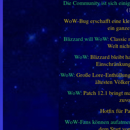
Die Community ist sich einig
(
WoW-Bug erschafft eine klei
ein ganze
Blizzard will WoW:
Classic 
Welt nich
WoW:
Blizzard bleibt h
Einschränkung
WoW:
Große Lore-Enthüllung 
ältesten Völke
WoW:
Patch 12.1 bringt ma
zuvo
Hotfix für P
WoW-Fans können aufatme
dem Start vo