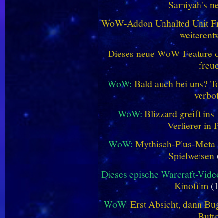
Samiyah's n
WoW-Addon Unhalted Unit Fr
weiterent
Dieses neue WoW-Feature dü
freu
WoW:
Bald auch bei uns? 
verbo
WoW:
Blizzard greift in
Verlierer in 
WoW:
Mythisch-Plus-Meta in
Spielweisen
Dieses epische Warcraft-Vide
Kinofilm
(1
WoW:
Erst Absicht, dann Bug
Butt