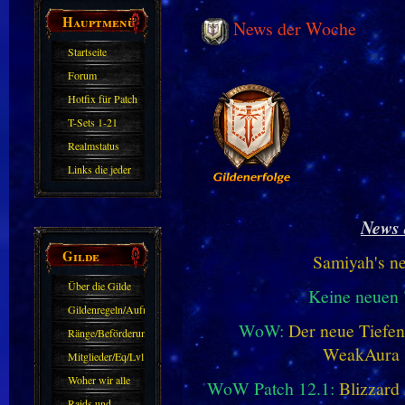
Hauptmenü
News der Woche
Startseite
Forum
Hotfix für Patch
11.X
T-Sets 1-21
Realmstatus
Links die jeder
kennen sollte?!
Oder nicht?
News 
Gilde
Samiyah's n
Über die Gilde
Keine neuen
(DAW)
Gildenregeln/Aufnahme
WoW:
Der neue Tiefe
Ränge/Beförderungen
WeakAura
Mitglieder/Eq/Lvl
Woher wir alle
WoW Patch 12.1:
Blizzard 
kommen.
Raids und