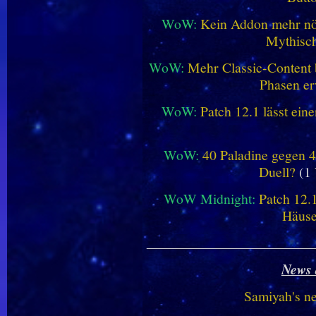
WoW:
Kein Addon mehr nöt
Mythisch
WoW:
Mehr Classic-Content 
Phasen er
WoW:
Patch 12.1 lässt ein
WoW:
40 Paladine gegen 4
Duell?
(1 
WoW Midnight:
Patch 12.
Häus
________________________
News 
Samiyah's n