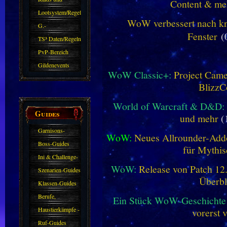
Content & me
Zubehör
Lootsystem/Regeln
WoW verbessert nach kna
G.-
Fenster
(
Sparkasse/Goldleihen
TS³ Daten/Regeln
PvP-Bereich
Gildenevents
WoW Classic+:
Project Camel
BlizzC
World of Warcraft & D&D:
Guides
und mehr
(
Garnisons-
WoW:
Neues Allrounder-Addo
Guides
Boss-Guides
für Mythis
Ini & Challenge-
WoW:
Release von Patch 12.1
Guides
Szenarien-Guides
Überbl
Klassen-Guides
Berufe,
Ein Stück WoW-Geschichte 
Farmkarten und
Haustierkämpfe -
vorerst 
Haustiere
Guide
Ruf-Guides