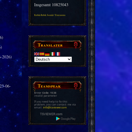
Insgesamt
10825043
Kubik-Rubik Joomla! Extensions
6)
Translater
6)
-2026)
Teamspeak
23-06-
Error Code: 1538
invalid parameter
If you need help to fix this
problem, you can contact me via
email:
info@tsviewer.com