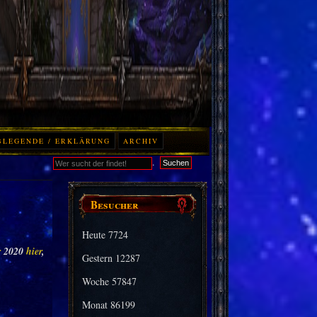
BLEGENDE / ERKLÄRUNG
ARCHIV
.
Suchen
Besucher
Heute
7724
r
2020
hier
,
Gestern
12287
Woche
57847
Monat
86199