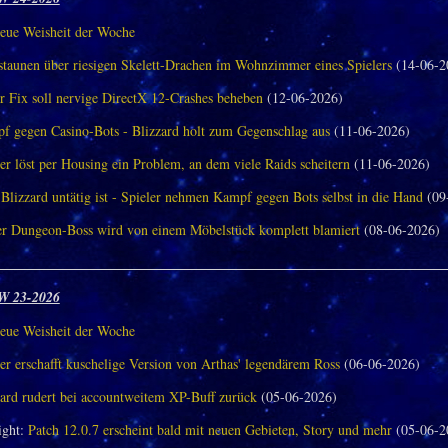
eue Weisheit der Woche
aunen über riesigen Skelett-Drachen im Wohnzimmer eines Spielers
(14-06-2
r Fix soll nervige DirectX 12-Crashes beheben
(12-06-2026)
f gegen Casino-Bots - Blizzard holt zum Gegenschlag aus
(11-06-2026)
er löst per Housing ein Problem, an dem viele Raids scheitern
(11-06-2026)
Blizzard untätig ist - Spieler nehmen Kampf gegen Bots selbst in die Hand
(09
er Dungeon-Boss wird von einem Möbelstück komplett blamiert
(08-06-2026)
________________________________________________________________
W 23-2026
eue Weisheit der Woche
er erschafft kuschelige Version von Arthas' legendärem Ross
(06-06-2026)
zard rudert bei accountweitem XP-Buff zurück
(05-06-2026)
ght:
Patch 12.0.7 erscheint bald mit neuen Gebieten, Story und mehr
(05-06-2