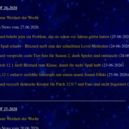
W 26-2026
eue Weisheit der Woche
n News vom 27.06.2026
ard behebt jetzt ein Problem, das sie schon vor Jahren gelöst hatten
(25-06-202
Spaß erlaubt - Blizzard nerft eine der schnellsten Level-Methoden
(24-06-202
ard verspricht coole Tier-Sets für Season 2, doch Spieler sind enttäuscht
(24-06
tch 12.1 nerft Blizzard eure Klasse, damit ihr mehr Spaß habt
(23-06-2026)
 12.1 entlarvt verfehlte Interrupts mit einem neuen Sound-Effekt
(23-06-2026)
ard recycelt ikonische Kreatur für Patch 12.0.7 und Fans sind nicht begeistert
(
_______________________________________________________________
W 25-2026
eue Weisheit der Woche
n News vom 20.06.2026.