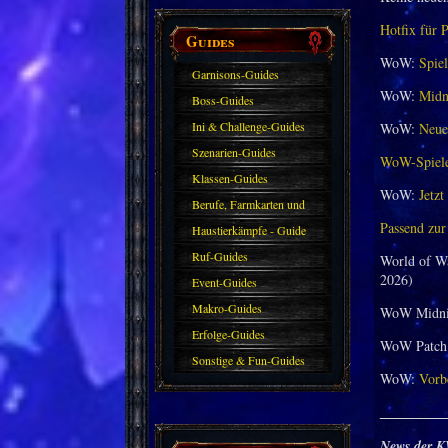
Hotfix für 
Guides
WoW:
Spiel
Garnisons-Guides
WoW:
Midni
Boss-Guides
Ini & Challenge-Guides
WoW:
Neuer
Szenarien-Guides
WoW-Spieler
Klassen-Guides
WoW:
Jetzt
Berufe, Farmkarten und
Passend zur
Haustiere
Haustierkämpfe - Guide
Ruf-Guides
World of W
2026)
Event-Guides
Makro-Guides
WoW Midni
Erfolge-Guides
WoW Patch 
Sonstige & Fun-Guides
WoW:
Vorbe
_________
News der K