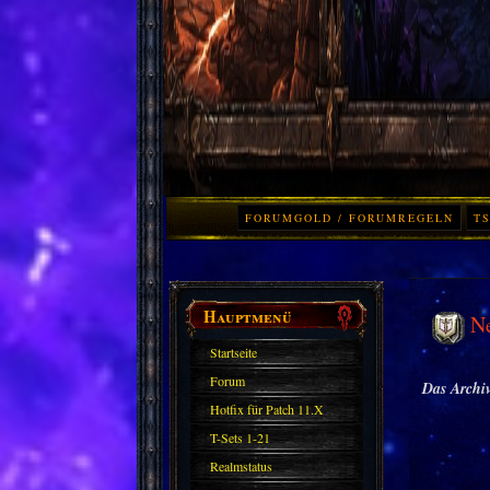
FORUMGOLD / FORUMREGELN
TS
Hauptmenü
N
Startseite
Forum
Das Archiv
Hotfix für Patch 11.X
T-Sets 1-21
Realmstatus