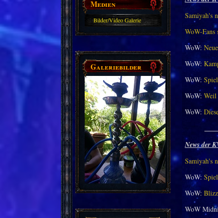
Medien
Samiyah's n
Bilder/Video Galerie
WoW-Fans st
WoW:
Neue
WoW:
Kamp
Galeriebilder
WoW:
Spiel
WoW:
Weil 
WoW:
Dies
___
News der K
Samiyah's n
WoW:
Spiel
WoW:
Bliz
WoW Midni