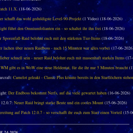
Patch 11.X.
(18-06-2026)
er schafft das wohl geduldigste Level-90-Projekt
(1 Video) (18-06-2026)
ght führt den Omniumfolianten ein - so schaltet ihr ihn frei
(18-06-2026)
 Sporenfall-Raid belohnt euch mit den stärksten Tier-Items
(18-06-2026)
 lachen über neuen Raidboss - nach 15 Minuten war alles vorbei
(17-06-2026
 lieber schnell sein - neuer Raid belohnt euch mit massenhaft starken Items
(17-
 WM gibt es in WoW eine neue Heldentat, für die ihr nur 5 Minuten braucht
(1
arcraft:
Camelot geleakt - Classic Plus könnte bereits in den Startlöchern stehe
ght:
Der Endboss bekommt Nerfs, auf die viele gewartet haben
(16-06-2026)
12.0.7:
Neuer Raid bringt starke Beute und ein cooles Mount
(15-06-2026)
reitung auf Patch 12.0.7 - so verschafft ihr euch zum Start einen Vorteil
(15-0
_______________________________________________________________
W 24-2026