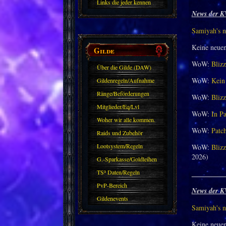
Links die jeder kennen
News der K
sollte?! Oder nicht?
Samiyah's n
Keine neue
Gilde
WoW:
Blizz
Über die Gilde (DAW)
WoW:
Kein 
Gildenregeln/Aufnahme
Ränge/Beförderungen
WoW:
Blizz
Mitglieder/Eq/Lvl
WoW:
In Pa
Woher wir alle kommen.
WoW:
Patch
Raids und Zubehör
Lootsystem/Regeln
WoW:
Blizz
2026)
G.-Sparkasse/Goldleihen
TS³ Daten/Regeln
_________
PvP-Bereich
News der K
Gildenevents
Samiyah's n
Keine neue