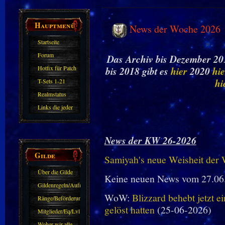
Hauptmenü
News der Woche 2026
Startseite
Forum
Das Archiv bis Dezember 201
Hotfix für Patch
bis 2018 gibt es
hier
2020
hie
11.X
hi
T-Sets 1-21
Realmstatus
Links die jeder
kennen sollte?!
Oder nicht?
News der KW 26-2026
Gilde
Samiyah's neue Weisheit der
Über die Gilde
Keine neuen News vom 27.06
(DAW)
Gildenregeln/Aufnahme
WoW:
Blizzard behebt jetzt e
Ränge/Beförderungen
gelöst hatten
(25-06-2026)
Mitglieder/Eq/Lvl
Woher wir alle