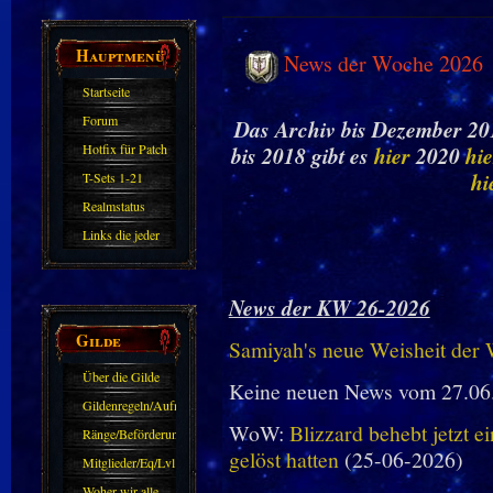
Hauptmenü
News der Woche 2026
Startseite
Forum
Das Archiv bis Dezember 201
Hotfix für Patch
bis 2018 gibt es
hier
2020
hie
11.X
hi
T-Sets 1-21
Realmstatus
Links die jeder
kennen sollte?!
Oder nicht?
News der KW 26-2026
Gilde
Samiyah's neue Weisheit der
Über die Gilde
Keine neuen News vom 27.06
(DAW)
Gildenregeln/Aufnahme
WoW:
Blizzard behebt jetzt e
Ränge/Beförderungen
gelöst hatten
(25-06-2026)
Mitglieder/Eq/Lvl
Woher wir alle